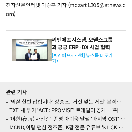
전자신문인터넷 이승훈 기자 (mozart1205@etnews.c
om)
씨앤에프시스템, 오웬스그룹
과 공공 ERP·DX 사업 협력
[씨앤에프시스템] 뉴스룸 바로가
기>
관련 기사
'멱살 한번 잡힙시다' 장승조, '거짓 덮는 거짓' 본격흑화 서막
TXT, 새 투어 'ACT : PROMISE' 트레일러 공개…“뛰어놀 곡, 최초 구성 많아”
'야한(夜限) 사진관', 종영 아쉬움 달랠 '마지막 OST' 베일 벗는다
MCND, 아랍 팬심 정조준...K팝 전문 유튜브 'KLICK'서 새 콘텐츠 공개