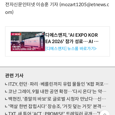
전자신문인터넷 이승훈 기자 (mozart1205@etnews.c
om)
디에스앤지, 'AI EXPO KOR
EA 2026' 참가 성료… AI 전
생애주기 아우르는 통합 솔루
[디에스앤지] 뉴스룸 바로가기>
션 선봬 [영상]
관련 기사
ITZY, 런던·파리·베를린까지 유럽 물들인 'K팝 퍼포먼스 퀸'
코난 그레이, 9월 내한 공연 확정…'다시 온다'는 약속 지켰다
백현진, '종말의 바보'로 글로벌 시청자 만났다…신스틸러 활약
'멱살 한번 잡힙시다' 장승조, '거짓 덮는 거짓' 본격흑화 서막
TXT, 새 투어 'ACT : PROMISE' 트레일러 공개…“뛰어놀 곡, 최초 구성 많아”