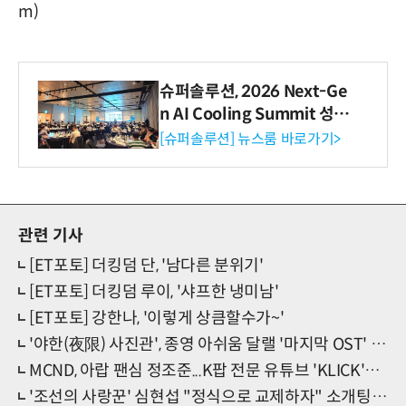
m)
슈퍼솔루션, 2026 Next-Ge
n AI Cooling Summit 성황
리 성료
[슈퍼솔루션] 뉴스룸 바로가기>
관련 기사
[ET포토] 더킹덤 단, '남다른 분위기'
[ET포토] 더킹덤 루이, '샤프한 냉미남'
[ET포토] 강한나, '이렇게 상큼할수가~'
'야한(夜限) 사진관', 종영 아쉬움 달랠 '마지막 OST' 베일 벗는다
MCND, 아랍 팬심 정조준...K팝 전문 유튜브 'KLICK'서 새 콘텐츠 공개
'조선의 사랑꾼' 심현섭 "정식으로 교제하자" 소개팅녀에 직진