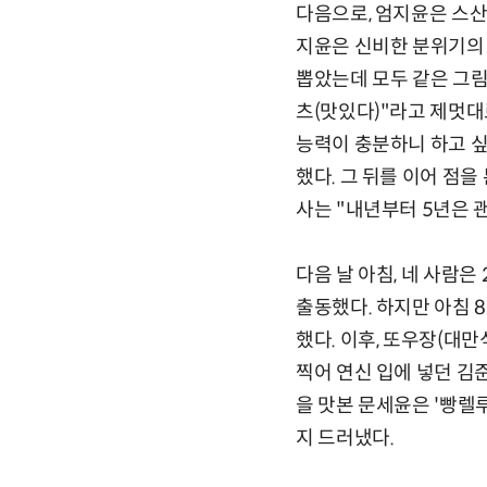
다음으로, 엄지윤은 스산
지윤은 신비한 분위기의 
뽑았는데 모두 같은 그림
츠(맛있다)"라고 제멋대
능력이 충분하니 하고 싶
했다. 그 뒤를 이어 점
사는 "내년부터 5년은 괜
다음 날 아침, 네 사람
출동했다. 하지만 아침 8
했다. 이후, 또우장(대
찍어 연신 입에 넣던 김
을 맛본 문세윤은 '빵렐
지 드러냈다.