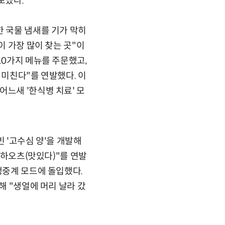
보냈다.
한 국물 냄새를 기가 막히
이 가장 많이 찾는 곳"이
10가지 메뉴를 주문했고,
 미친다"를 연발했다. 이
어느새 '한식병 치료' 모
 '고수심 양'을 개발해
"하오츠(맛있다)"를 연발
생중계 모드에 돌입했다.
해 "생얼에 머리 날라 갔