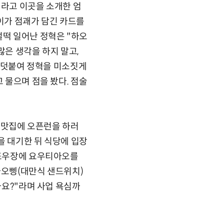
이라고 이곳을 소개한 엄
북이가 점괘가 담긴 카드를
벌떡 일어난 정혁은 "하오
많은 생각을 하지 말고,
고 덧붙여 정혁을 미소짓게
 물으며 점을 봤다. 점술
급 맛집에 오픈런을 하러
반을 대기한 뒤 식당에 입장
 또우장에 요우티아오를
사오삥(대만식 샌드위치)
까요?"라며 사업 욕심까