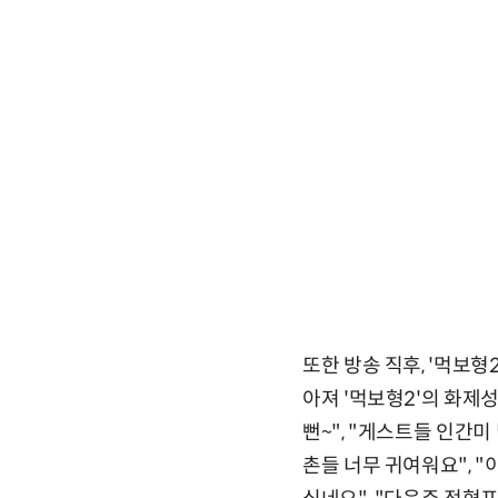
또한 방송 직후, '먹보형2
아져 '먹보형2'의 화제
뻔~", "게스트들 인간미
촌들 너무 귀여워요", 