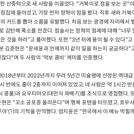
한 산중턱으로 세 사람을 이끌었다. "거북이로 점을 보는 곳"
점집에 들어섰고, 가장 먼저 정혁이 점을 봤다. 직후 새와 거
의 카드를 뽑아 소름을 유발했다. 처음 보는 광경에 자리에서 
로 감탄해 폭소를 안겼다. 점술사는 정혁의 점괘에 대해 "너무 
은 것을 하라"고 풀이했다. 또한 "3년 뒤에 용이 될 수 있다"
을 본 김준현은 "문세윤과 언제까지 같이 일을 하는지 궁금하다"고
찮다"며 두 사람의 '먹보 콤비' 케미를 인증했다.
은 2018년부터 2022년까지 무려 5년간 미슐랭에 선정된 역대
시 반에도 줄이 2층까지 이어져 있었고, 네 사람은 약 1시간 
만식 콩물)과 요우티아오(대만식 꽈배기)를 조식으로 영접했다.
준현은 "꼬소 공포증 올라온다"며 행복 포텐을 터뜨렸고, 호우
루야'(?)의 기적을 만끽했다. 엄지윤은 "한국에서 이 메뉴 먹힐