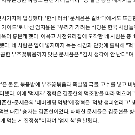
표 자유분방한 여행도 완전 기대됩니다" 등 열띤 응원 메시지를 
신시가지에 입성했다. '한식 러버' 문세윤은 길바닥에서도 뜨끈
여행 가이드'로 나선 엄지윤은 "우리가 가려는 식당은 한국 사람들
더욱더 흥분케 했다. 이윽고 사천요리집에 도착한 네 사람은 총 
다. 네 사람은 입에 넣자마자 녹는 식감과 단맛에 홀릭해 "헉!
콤한 부추꽃볶음까지 맛본 문세윤은 "김치 생각이 안 난다"며 
'은 물론, 볶음밥에 부추꽃볶음과 족발찜 국물, 고수를 넣고 비빈
 더했다. 이에 '먹제자' 정혁은 김준현의 먹조합을 따라 먹으며 
김준현-문세윤의 '네버엔딩 먹방'에 정혁은 '먹방 챔피언리그' 
 '먹보 대결' 승자는 김준현이었다. 패배한 문세윤은 김준현을 향
게 먹는 게 진정성"이라며 '엄지 척'을 날렸다.