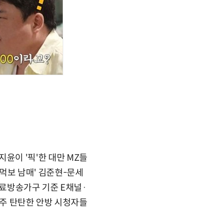
엄지윤이 '픽'한 대만 MZ들
'먹보 남매' 김준현-문세
유료방송가구 기준 E채널·
 매주 탄탄한 안방 시청자들