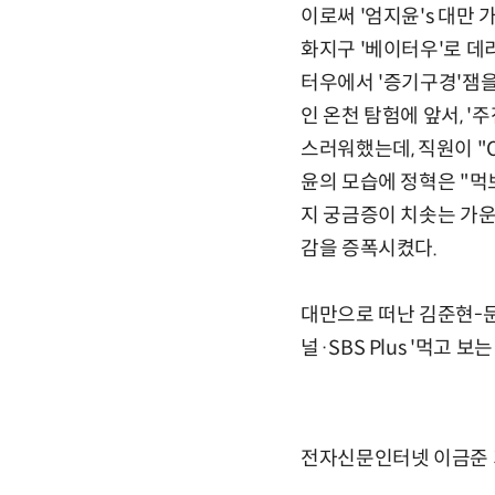
이로써 '엄지윤's 대만 
화지구 '베이터우'로 데
터우에서 '증기구경'잼을
인 온천 탐험에 앞서, '
스러워했는데, 직원이 "
윤의 모습에 정혁은 "먹
지 궁금증이 치솟는 가운
감을 증폭시켰다.
대만으로 떠난 김준현-문
널·SBS Plus '먹고 보
전자신문인터넷 이금준 기자