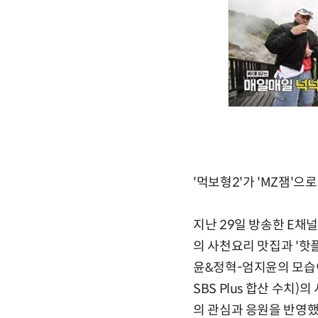
'먹보형2'가 'MZ잼'으
지난 29일 방송한 E채널·
의 사천요리 맛집과 '핫플
윤&정혁-엄지윤의 모습이
SBS Plus 합산 수치
의 관심과 응원을 반영했