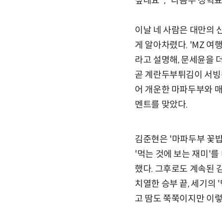
싶네요", "다음주 정혁
이날 네 사람은 대만의 
게 알아차렸다. 'MZ 
라고 설명해, 문세윤을 
곧 계란두부튀김이 서빙됐
어 개운한 마파두부와 매
멘트를 맞았다.
김준현은 '마파두부 꽃밥
'먹는 것에 보는 재미'를
했다. 그후로도 계속된 
치열한 승부 끝, 세기의
고 땀도 쭉쭉이지만 이렇