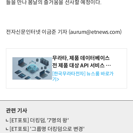
들을 만나 봄날의 즐거움을 선사할 예정이다.
전자신문인터넷 이금준 기자 (aurum@etnews.com)
무라타, 제품 데이터베이스
전 제품 대상 API 서비스 제
공…73개 제품 카테고리로
[한국무라타전자] 뉴스룸 바로가
기>
확대
관련 기사
[ET포토] 더킹덤, '7명의 왕'
[ET포토] '그룹명 더킹덤으로 변경'