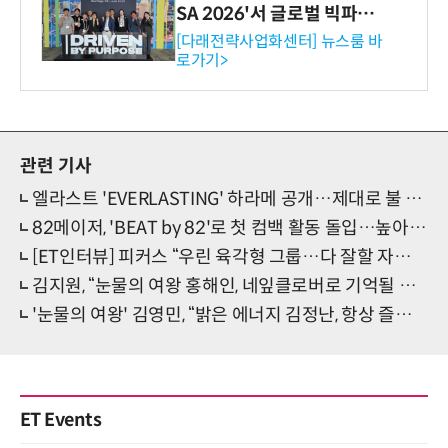
SA 2026'서 글로벌 빅파마
와의 비즈니스 미팅 지원…K
[다래전략사업화센터] 뉴스룸 바
로가기>
-바이오 해외 진출 교두보 확
보
관련 기사
엘라스트 'EVERLASTING' 하라메 공개…제대로 불 지폈다
82메이저, 'BEAT by 82'로 첫 컴백 활동 돌입…높아지는 기대감
[ET인터뷰] 피커스 “우린 육각형 그룹…다 잘할 자신 있어요!”
김지원, “눈물의 여왕 홍해인, 네잎클로버로 기억될 것”…종영소감 공개
'눈물의 여왕' 김영민, “밝은 에너지 김정난, 항상 즐거웠다”…특별출연 소감 공개
ET Events