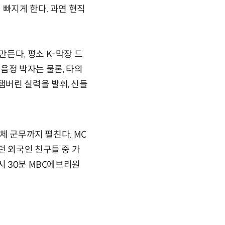
 빠지게 한다. 과연 현직
든다. 평소 K-막장 드
 음정 박자는 물론, 타의
버린 실력을 발휘, 신들
체 군무까지 펼친다. MC
던 외국인 친구들 중 가
시 30분 MBC에브리원