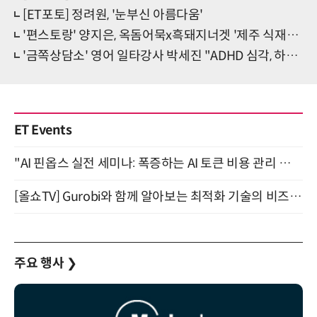
[ET포토] 정려원, '눈부신 아름다움'
'편스토랑' 양지은, 옥돔어묵x흑돼지너겟 '제주 식재료 플렉스'
'금쪽상담소' 영어 일타강사 박세진 "ADHD 심각, 하루 10알 약 복용"
ET Events
"AI 핀옵스 실전 세미나: 폭증하는 AI 토큰 비용 관리 전략" 8월 21일 개최
[올쇼TV] Gurobi와 함께 알아보는 최적화 기술의 비즈니스 활용 (8월 20일 생방송)
주요 행사
❯