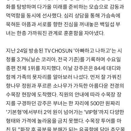
화를 탐방하며 다가올 미래를 준비하는 모습으로 감동과
먹먹함을 동시에 선사했다. 심리 상담을 통해 가슴속에
묵혀둔 아픔과 서로를 향한 진심을 꺼내놓은 백일섭 부
녀는 한층 가까워진 관계로 훈훈함을 자아냈다.
지난 24일 방송된 TV CHOSUN '아빠하고 나하고'는 시
청률 3.7%(닐슨 코리아, 전국 기준)를 기록하며 수요일
종편 전체 1위를 차지했다. 이날 강주은은 84세 대디와
함께 가족의 묫자리를 알아보러 나섰다. 먼저 잘 가꿔진
향나무 정원과 푸르른 소나무가 가득한 아름다운 전경의
수목장 현장에 도착했다. 직원의 안내에 따라 수목장 장
지를 구경하던 강주은 부녀는 한 자리에 500만 원짜리
'기본형'에서부터 2억 원이 넘어가는 'VIP형'까지 다양한
형태와 가격에 놀라움을 금치 못했다. 수목장 투어를 마
친 뒤 "화장 후 골분을 분해가 되는 유골함에 담아 추모목