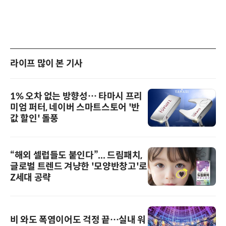
라이프 많이 본 기사
1% 오차 없는 방향성… 타마시 프리
미엄 퍼터, 네이버 스마트스토어 '반
값 할인' 돌풍
“해외 셀럽들도 붙인다”... 드림패치,
글로벌 트렌드 겨냥한 '모양반창고'로
Z세대 공략
비 와도 폭염이어도 걱정 끝…실내 워