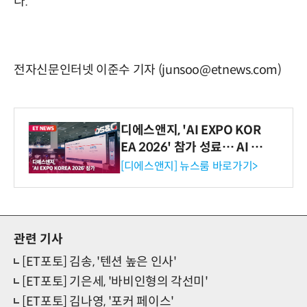
다.
전자신문인터넷 이준수 기자 (junsoo@etnews.com)
디에스앤지, 'AI EXPO KOR
EA 2026' 참가 성료… AI 전
생애주기 아우르는 통합 솔루
[디에스앤지] 뉴스룸 바로가기>
션 선봬 [영상]
관련 기사
[ET포토] 김송, '텐션 높은 인사'
[ET포토] 기은세, '바비인형의 각선미'
[ET포토] 김나영, '포커 페이스'