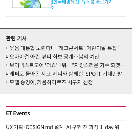
수준 온실가스 감축 추진
[한국태양유전] 뉴스룸 바로가기
>
관련 기사
웃음 대통합 노린다!…'개그콘서트', 어린이날 특집 '전체 관람가' 진행
오마이걸 아린, 뷰티 화보 공개…봄의 여신
보이넥스트도어 '더쇼' 1위…"자랑스러운 가수 되겠다"
래퍼로 돌아온 지코, 제니와 함께한 'SPOT!' 기대만발
모델 송경아, 키움히어로즈 시구자 선정
ET Events
UX 기획·DESIGN.md 설계·AI 구현 전 과정 1-day 워크숍 with Claude Code·Codex 9월 15일 개최