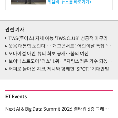
사장상 수상
[위엠비] 뉴스룸 바로가기>
관련 기사
TWS(투어스) 자체 예능 'TWS:CLUB' 성공적 마무리
웃음 대통합 노린다!…'개그콘서트', 어린이날 특집 '전체 관람가' 진행
오마이걸 아린, 뷰티 화보 공개…봄의 여신
보이넥스트도어 '더쇼' 1위…"자랑스러운 가수 되겠다"
래퍼로 돌아온 지코, 제니와 함께한 'SPOT!' 기대만발
ET Events
Next AI & Big Data Summit 2026 엘타워 6층 그레이스홀 개최 (9/18)