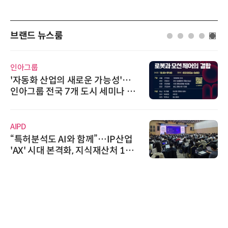
브랜드 뉴스룸
인아그룹
'자동화 산업의 새로운 가능성'…
인아그룹 전국 7개 도시 세미나 페
어 개최
AIPD
“특허분석도 AI와 함께”…IP산업
'AX' 시대 본격화, 지식재산처 1호
AI IP데이터분석사 탄생