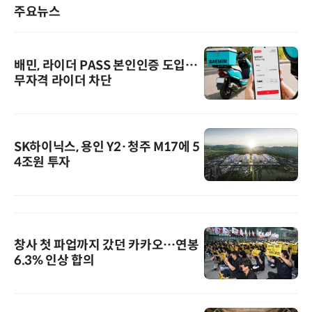
주요뉴스
배민, 라이더 PASS 본인인증 도입…
무자격 라이더 차단
SK하이닉스, 용인 Y2·청주 M17에 5
4조원 투자
창사 첫 파업까지 갔던 카카오…연봉
6.3% 인상 합의