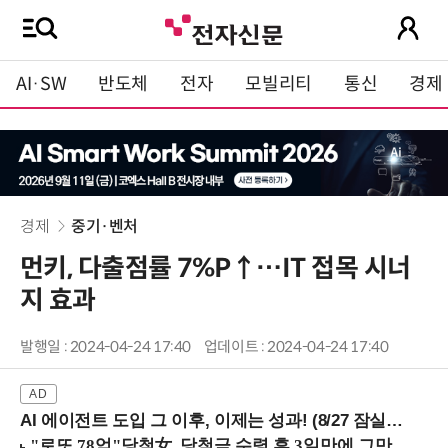
AI·SW
반도체
전자
모빌리티
통신
경제
경제
중기·벤처
먼키, 다출점률 7%P↑…IT 접목 시너
지 효과
발행일 : 2024-04-24 17:40
업데이트 : 2024-04-24 17:40
AI 에이전트 도입 그 이후, 이제는 성과! (8/27 잠실역)