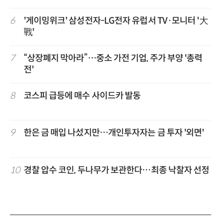
6
'게이밍위크' 삼성전자-LG전자 유럽서 TV·모니터 '大
戰'
7
“상장폐지 막아라”…중소 가전 기업, 주가 부양 '총력
전'
8
코스피 급등에 매수 사이드카 발동
9
한은 금 매입 나섰지만…개인투자자는 금 투자 '외면'
10
경찰 압수 코인, 두나무가 보관한다…최종 낙찰자 선정