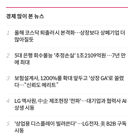
경제 많이 본 뉴스
1
올해 코스닥 퇴출러시 본격화…상장보다 상폐기업 더
많아질듯
2
5대 은행 회수불능 '추정손실' 1조2109억원 …7년 만
에 최대
3
보험설계사, 1200%룰 확대 앞두고 '상장 GA'로 쏠렸
다…“신뢰도 메리트”
4
LG 엑사원, 中企 제조현장 '전파'…대기업과 협력사 AI
상생 시동
5
'상업용 디스플레이 빌려쓴다' …LG전자, 美 B2B 구독
시동