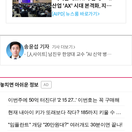
산업 'AX' 시대 본격화, 지식
재산처 1호 AI IP데이터분석
[AIPD] 뉴스룸 바로가기>
사 탄생
송윤섭 기자
기사 더보기
[人사이트] 남진우 한양대 교수 “AI 신약 병목, K-문샷으로 극복해 개발 속도 10배 향상”
놓치면 아쉬운 정보
AD