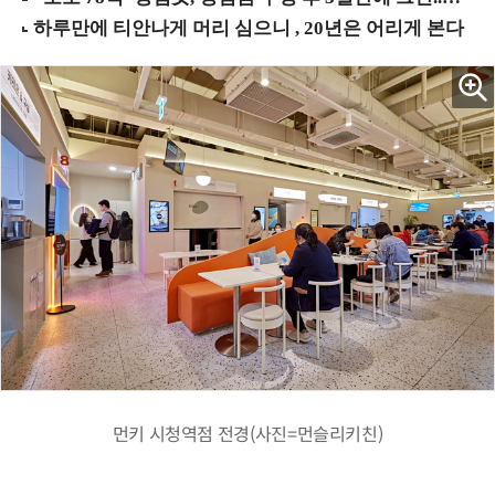
먼키 시청역점 전경(사진=먼슬리키친)