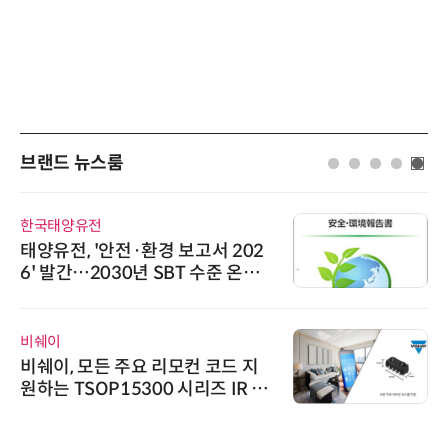
브랜드 뉴스룸
한국태양유전
태양유전, '안전·환경 보고서 202
6' 발간…2030년 SBT 수준 온실
가스 감축 추진
비쉐이
비쉐이, 모든 주요 리모컨 코드 지
원하는 TSOP15300 시리즈 IR 수
신기 출시