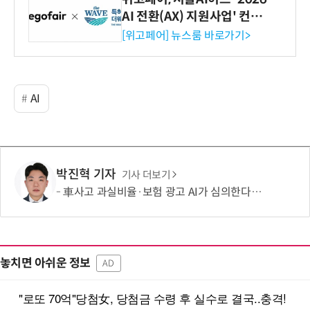
AI 전환(AX) 지원사업' 컨소
시엄 선정
[위고페어] 뉴스룸 바로가기>
AI
박진혁 기자
기사 더보기
車사고 과실비율·보험 광고 AI가 심의한다…손보협회, 분석 시스템 구축
놓치면 아쉬운 정보
AD