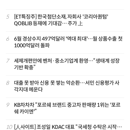
5
[ET특징주] 한국첨단소재, 자회사 '코리아퀀텀'
QOBLIB 등재에 기대감… 주가 上
6
6월 경상수지 497억달러 '역대 최대'…월 상품수출 첫
1000억달러 돌파
7
세제개편안에 벤처·중소기업계 환영…“생태계 성장
기반 확충”
8
대출 못 받아 신용 못 쌓는 악순환…서민 신용평가 사
각지대 메운다
9
KB차차차 “포르쉐 브랜드 중고차 판매량 1위는 '포르
쉐 카이엔'”
10
[人사이트] 조성일 KDAC 대표 “국세청 수탁은 시작…