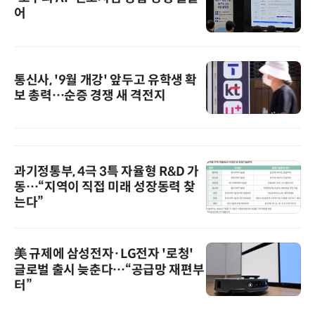
어
통신사, '9월 개강' 앞두고 유학생 확
보 총력…순증 경쟁 새 격전지
과기정통부, 4극 3특 자율형 R&D 가
동…“지역이 직접 미래 성장동력 찾
는다”
美 규제에 삼성전자·LG전자 '로청'
글로벌 출시 늦춘다…“공급망 재편부
터”