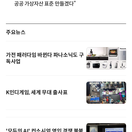
공공 가상자산 표준 만들겠다”
주요뉴스
가전 패러다임 바뀐다 파나소닉도 구
독사업
K인디게임, 세계 무대 출사표
'모두의 AI' 컨소시엄 영입 경쟁 불붙