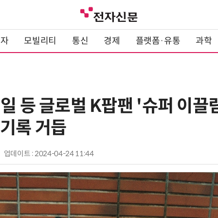
전자
모빌리티
통신
경제
플랫폼·유통
과학
일 등 글로벌 K팝팬 '슈퍼 이
신기록 거듭
업데이트 : 2024-04-24 11:44