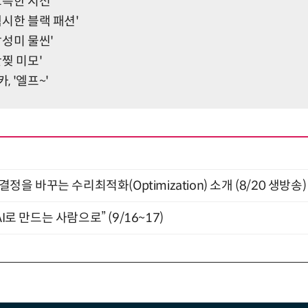
'그윽한 시선'
'섹시한 블랙 패션'
'남성미 물씬'
만찢 미모'
, '엘프~'
결정을 바꾸는 수리최적화(Optimization) 소개 (8/20 생방송)
I로 만드는 사람으로” (9/16~17)