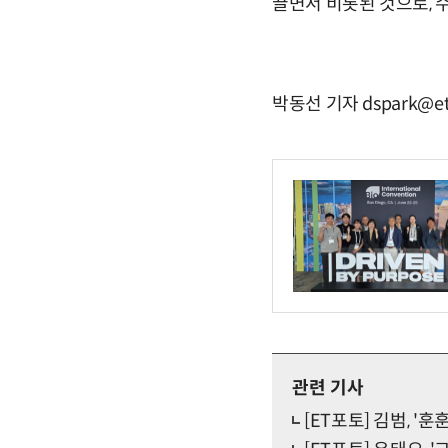
끌면서 비롯된 것으로, 
박동선 기자 dspark@et
관련 기사
[ET포토] 김범, '훈