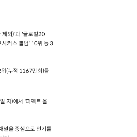
 제외)'과 '글로벌20
히트시커스 앨범' 10위 등 3
2위(누적 1167만회)를
일 자)에서 '퍼펙트 올
셜채널을 중심으로 인기를