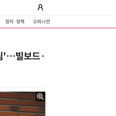
정치·정책
오피니언
끌림'…빌보드·