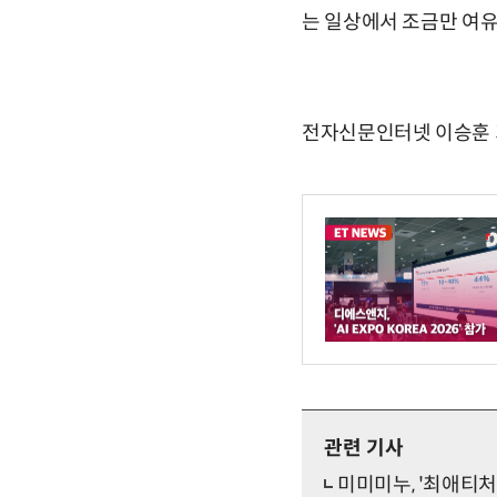
는 일상에서 조금만 여유
전자신문인터넷 이승훈 기자 
관련 기사
미미미누, '최애티처