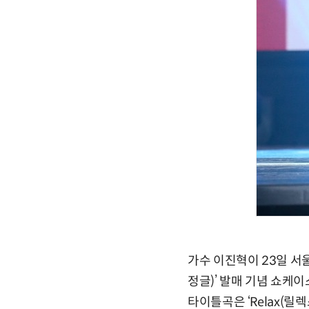
가수 이진혁이 23일 서울 
정글)’ 발매 기념 쇼케
타이틀곡은 ‘Relax(릴