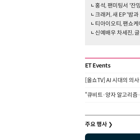
홍석, 팬미팅서 '
크래커, 새 EP '밤
티아이오티, 팬쇼케
신예배우 차세진, 
ET Events
[올쇼TV] AI 시대의 의사
“큐비트·양자 알고리즘·Qi
주요 행사
❯