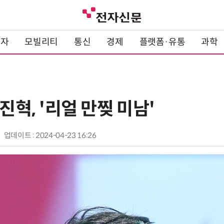
전자
모빌리티
통신
경제
플랫폼·유통
과학
이진혁, '리얼 만찢 미남'
업데이트 : 2024-04-23 16:26