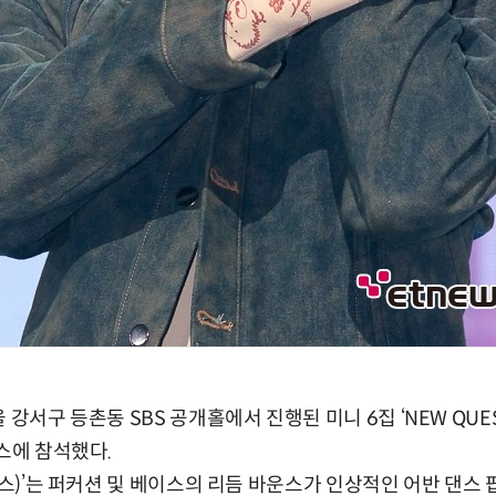
강서구 등촌동 SBS 공개홀에서 진행된 미니 6집 ‘NEW QUEST
이스에 참석했다.
렉스)’는 퍼커션 및 베이스의 리듬 바운스가 인상적인 어반 댄스 