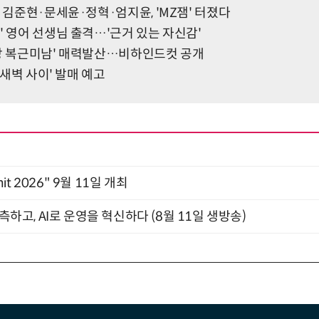
' 김준현·문세윤·정혁·엄지윤, 'MZ잼' 터졌다
' 영어 선생님 출격…'근거 있는 자신감'
잔망 복근미남' 매력발산…비하인드컷 공개
과 새벽 사이' 발매 예고
mit 2026" 9월 11일 개최
관측하고, AI로 운영을 혁신하다 (8월 11일 생방송)