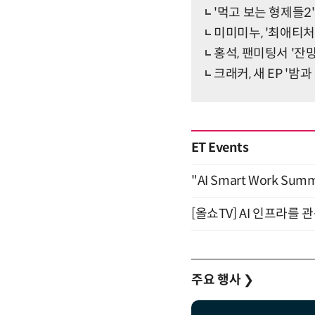
'먹고 보는 형제들2
미미미누, '최애티처
홍석, 팬미팅서 '
크래커, 새 EP '밤
ET Events
"AI Smart Work Sum
[올쇼TV] AI 인프라를 
주요 행사
❯