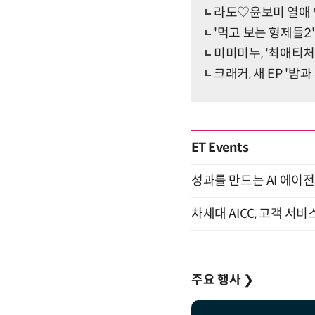
라도♡윤보미 열애 
'먹고 보는 형제들2
미미미누, '최애티처
크래커, 새 EP '밤
ET Events
성과를 만드는 AI 에이전
차세대 AICC, 고객 서비
주요 행사
❯