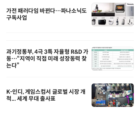
가전 패러다임 바뀐다…파나소닉도
구독사업
과기정통부, 4극 3특 자율형 R&D 가
동…“지역이 직접 미래 성장동력 찾
는다”
K-인디, 게임스컴서 글로벌 시장 개
척... 세계 무대 출사표