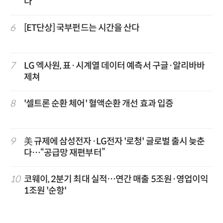
다
6
[ET단상] 국부펀드는 시간을 산다
7
LG 엑사원, 표·시계열 데이터 예측서 구글·알리바바
제쳐
8
'셀트론 순환 체어' 혈액순환 개선 효과 입증
9
美 규제에 삼성전자·LG전자 '로청' 글로벌 출시 늦춘
다…“공급망 재편부터”
10
코웨이, 2분기 최대 실적…연간 매출 5조원·영업이익
1조원 '순항'