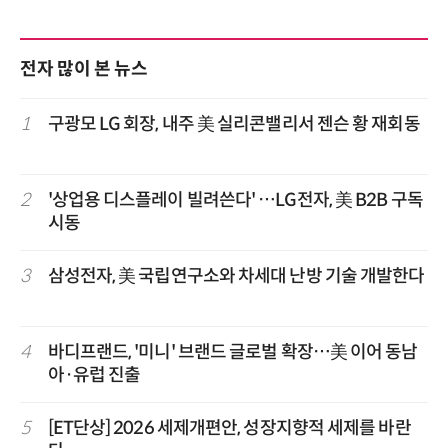
전자 많이 본 뉴스
1
구광모 LG 회장, 내주 美 실리콘밸리서 젠슨 황 재회동
2
'상업용 디스플레이 빌려쓴다' …LG전자, 美 B2B 구독
시동
3
삼성전자, 美 국립연구소와 차세대 난방 기술 개발한다
4
바디프랜드, '미니' 브랜드 글로벌 확장…美 이어 동남
아·유럽 진출
5
[ET단상] 2026 세제개편안, 성장지향적 세제를 바란