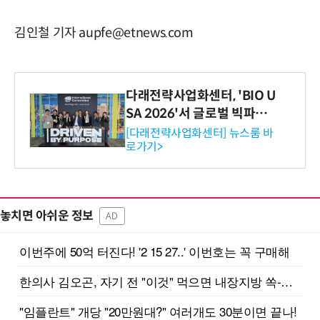
김인철 기자 aupfe@etnews.com
다래전략사업화센터, 'BIO U
SA 2026'서 글로벌 빅파마
와의 비즈니스 미팅 지원…K
[다래전략사업화센터] 뉴스룸 바
로가기>
-바이오 해외 진출 교두보 확
보
놓치면 아쉬운 정보
AD