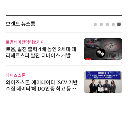
브랜드 뉴스룸
로옴세미컨덕터코리아
로옴, 발진 출력 4배 높인 2세대 테
라헤르츠파 발진 디바이스 개발
와이즈스톤
와이즈스톤, 에이데이타 'SCV 기반
수집 데이터'에 DQ인증 최고 등급
수여