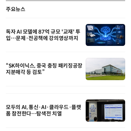
주요뉴스
독자 AI 모델에 87억 규모 '교재' 투
입…문제·전공책에 강의영상까지
“SK하이닉스, 중국 충칭 패키징공장
지분매각 등 검토”
모두의 AI, 통신·AI·클라우드·플랫
폼 참전한다…탐색전 치열