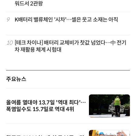
워드서 2관왕
9
K배터리 밸류체인 '시차'…셀은 웃고 소재는 아직
10
[테크 차이나] 배터리 교체비가 찻값 넘었다…中 전기
차 재활용 체계 시험대
주요뉴스
올여름 열대야 13.7일 '역대 최다'…
폭염일수도 15.7일로 역대 4위