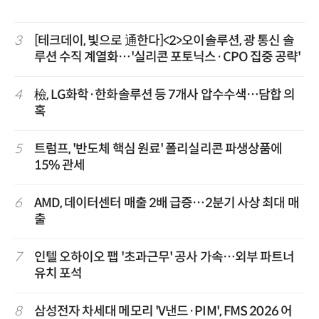
3
[테크데이, 빛으로 通한다]<2>오이솔루션, 광 통신 솔
루션 수직 계열화…'실리콘 포토닉스·CPO 집중 공략'
4
檢, LG화학·한화솔루션 등 7개사 압수수색…담합 의
혹
5
트럼프, '반도체 핵심 원료' 폴리실리콘 파생상품에
15% 관세
6
AMD, 데이터센터 매출 2배 급증…2분기 사상 최대 매
출
7
인텔 오하이오 팹 '초과근무' 공사 가속…외부 파트너
유치 포석
8
삼성전자 차세대 메모리 'V낸드·PIM', FMS 2026 어