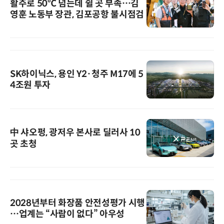
활주로 50℃ 넘는데 쉴 곳 부족…김
영훈 노동부 장관, 김포공항 불시점검
SK하이닉스, 용인 Y2·청주 M17에 5
4조원 투자
中 샤오펑, 광저우 본사로 딜러사 10
곳 초청
2028년부터 화장품 안전성평가 시행
…업계는 “사람이 없다” 아우성