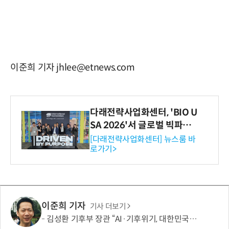
이준희 기자 jhlee@etnews.com
다래전략사업화센터, 'BIO U
SA 2026'서 글로벌 빅파마
와의 비즈니스 미팅 지원…K
[다래전략사업화센터] 뉴스룸 바
로가기>
-바이오 해외 진출 교두보 확
보
이준희 기자
기사 더보기
김성환 기후부 장관 “AI·기후위기, 대한민국이 함께 해결할 첫 국가 될 것”