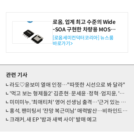
로옴, 업계 최고 수준의 Wide
-SOA 구현한 차량용 MOSF
ET 개발
[로옴세미컨덕터코리아] 뉴스룸
바로가기>
관련 기사
라도♡윤보미 열애 인정…"따뜻한 시선으로 봐 달라"
'먹고 보는 형제들2' 김준현·문세윤·정혁·엄지윤, 'MZ잼' 터졌다
미미미누, '최애티처' 영어 선생님 출격…'근거 있는 자신감'
홍석, 팬미팅서 '잔망 복근미남' 매력발산…비하인드컷 공개
크래커, 새 EP '밤과 새벽 사이' 발매 예고