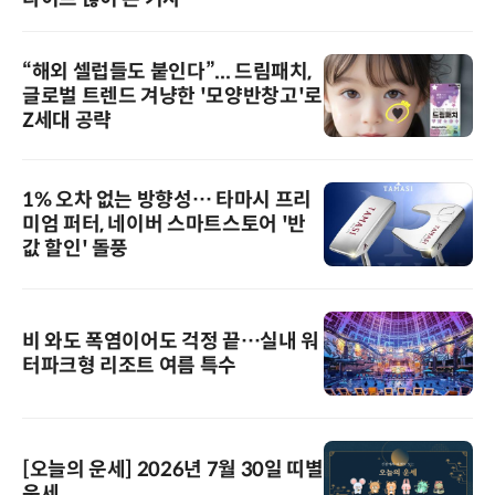
“해외 셀럽들도 붙인다”... 드림패치,
글로벌 트렌드 겨냥한 '모양반창고'로
Z세대 공략
1% 오차 없는 방향성… 타마시 프리
미엄 퍼터, 네이버 스마트스토어 '반
값 할인' 돌풍
비 와도 폭염이어도 걱정 끝…실내 워
터파크형 리조트 여름 특수
[오늘의 운세] 2026년 7월 30일 띠별
운세