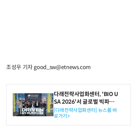
조성우 기자 good_sw@etnews.com
다래전략사업화센터, 'BIO U
SA 2026'서 글로벌 빅파마
와의 비즈니스 미팅 지원…K
[다래전략사업화센터] 뉴스룸 바
로가기>
-바이오 해외 진출 교두보 확
보