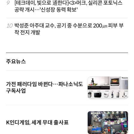
9
[테크데이, 빛으로 通한다]<3>머크, 실리콘 포토닉스
공략 개시…'신성장 동력 확보'
10
박성준 아주대 교수, 공기 중 수분으로 200㎛ 피부 부
착 전지 개발
주요뉴스
가전 패러다임 바뀐다…파나소닉도
구독사업
K인디게임, 세계 무대 출사표