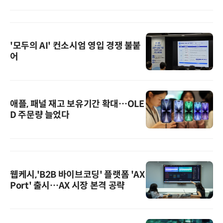
'모두의 AI' 컨소시엄 영입 경쟁 불붙
어
애플, 패널 재고 보유기간 확대…OLE
D 주문량 늘었다
웹케시,'B2B 바이브코딩' 플랫폼 'AX
Port' 출시…AX 시장 본격 공략