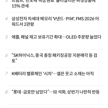
3
트럼프, '반도체 핵심 원료' 폴리실리콘 파생상품에
15% 관세
4
삼성전자 차세대 메모리 'V낸드·PIM', FMS 2026 어
워드서 2관왕
5
애플, 패널 재고 보유기간 확대…OLED 주문량 늘었다
6
“SK하이닉스, 중국 충칭 패키징공장 지분매각 등 검
토”
7
K배터리 밸류체인 '시차'…셀은 웃고 소재는 아직
8
“롯데·금호만 남았다”…韓 석화, 상반기 나란히 반등