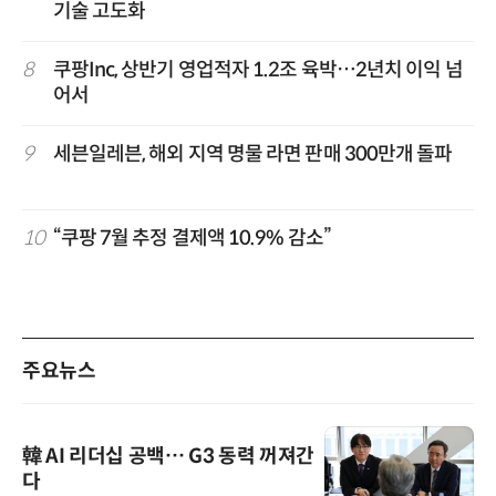
기술 고도화
8
쿠팡Inc, 상반기 영업적자 1.2조 육박…2년치 이익 넘
어서
9
세븐일레븐, 해외 지역 명물 라면 판매 300만개 돌파
10
“쿠팡 7월 추정 결제액 10.9% 감소”
주요뉴스
韓 AI 리더십 공백… G3 동력 꺼져간
다