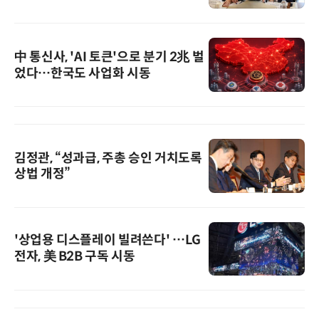
中 통신사, 'AI 토큰'으로 분기 2兆 벌
었다…한국도 사업화 시동
김정관, “성과급, 주총 승인 거치도록
상법 개정”
'상업용 디스플레이 빌려쓴다' …LG
전자, 美 B2B 구독 시동