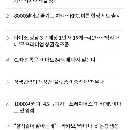
기…서비스 차질 빚나
2
8000원대로 즐기는 치맥…KFC, 여름 한정 세트 출시
3
다이소, 강남 3구 매장 1년 새 19개→41개…'박리다
매'로 프리미엄 상권 정조준
4
CJ대한통운, 이마트24 택배 다시 맡는다
5
상생협력법 개정안 '플랫폼 이중족쇄' 채우나
6
1000원 커피·45㎝ 피자…트레이더스 'T-카페', 이마
트 첫 입점
7
“찰떡같이 알아듣네”…카카오, '카나나-o' 음성 생성