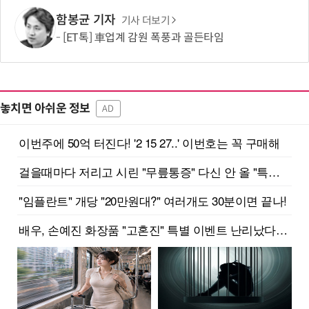
함봉균 기자
기사 더보기
[ET톡] 車업계 감원 폭풍과 골든타임
놓치면 아쉬운 정보
AD