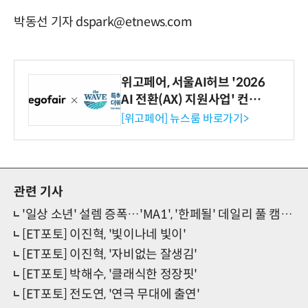
박동선 기자 dspark@etnews.com
위고페어, 서울AI허브 '2026
AI 전환(AX) 지원사업' 컨소
시엄 선정
[위고페어] 뉴스룸 바로가기>
관련 기사
'일상 소년' 설렘 증폭…'MA1', '한페될' 데일리 풀 캠 눈길
[ET포토] 이진혁, '빛이나네 빛이'
[ET포토] 이진혁, '자비없는 잘생김'
[ET포토] 박해수, '클래식한 정장핏'
[ET포토] 전도연, '연극 무대에 출연'