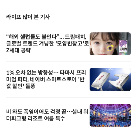
라이프 많이 본 기사
“해외 셀럽들도 붙인다”... 드림패치,
글로벌 트렌드 겨냥한 '모양반창고'로
Z세대 공략
1% 오차 없는 방향성… 타마시 프리
미엄 퍼터, 네이버 스마트스토어 '반
값 할인' 돌풍
비 와도 폭염이어도 걱정 끝…실내 워
터파크형 리조트 여름 특수