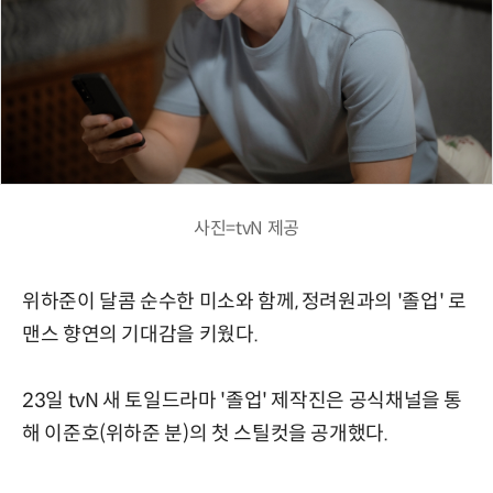
사진=tvN 제공
위하준이 달콤 순수한 미소와 함께, 정려원과의 '졸업' 로
맨스 향연의 기대감을 키웠다.
23일 tvN 새 토일드라마 '졸업' 제작진은 공식채널을 통
해 이준호(위하준 분)의 첫 스틸컷을 공개했다.