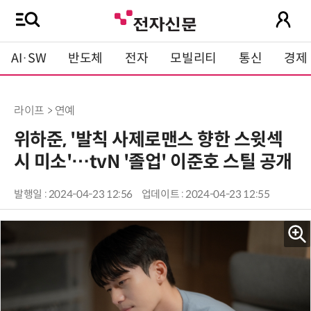
AI·SW
반도체
전자
모빌리티
통신
경제
라이프 > 연예
위하준, '발칙 사제로맨스 향한 스윗섹
시 미소'…tvN '졸업' 이준호 스틸 공개
발행일 : 2024-04-23 12:56
업데이트 : 2024-04-23 12:55