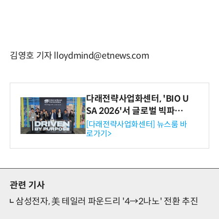
김영호 기자 lloydmind@etnews.com
다래전략사업화센터, 'BIO U
SA 2026'서 글로벌 빅파마
와의 비즈니스 미팅 지원…K
[다래전략사업화센터] 뉴스룸 바
로가기>
-바이오 해외 진출 교두보 확
보
관련 기사
삼성전자, 美 테일러 파운드리 '4→2나노' 전환 추진