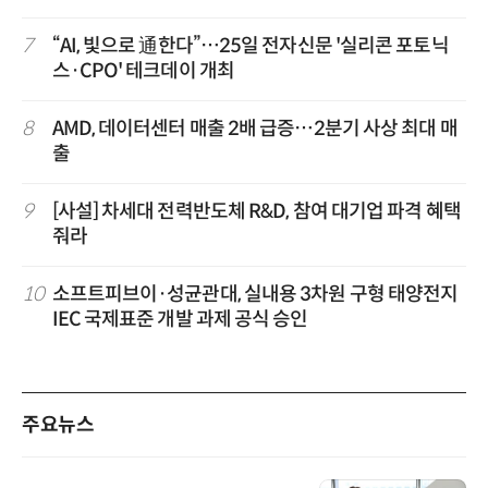
7
“AI, 빛으로 通한다”…25일 전자신문 '실리콘 포토닉
스·CPO' 테크데이 개최
8
AMD, 데이터센터 매출 2배 급증…2분기 사상 최대 매
출
9
[사설] 차세대 전력반도체 R&D, 참여 대기업 파격 혜택
줘라
10
소프트피브이·성균관대, 실내용 3차원 구형 태양전지
IEC 국제표준 개발 과제 공식 승인
주요뉴스