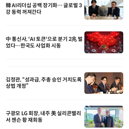
韓 AI리더십 공백 장기화… 글로벌 3
강 동력 꺼져간다
中 통신사, 'AI 토큰'으로 분기 2兆 벌
었다…한국도 사업화 시동
김정관, “성과급, 주총 승인 거치도록
상법 개정”
구광모 LG 회장, 내주 美 실리콘밸리
서 젠슨 황 재회동