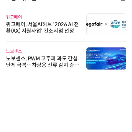
위고페어
위고페어, 서울AI허브 '2026 AI 전
환(AX) 지원사업' 컨소시엄 선정
노보센스
노보센스, PWM 고주파 과도 간섭
난제 극복…차량용 전류 감지 증폭
기