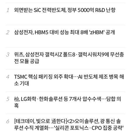
1
외면받는 SiC 전력반도체, 정부 5000억 R&D 난항
2
삼성전자, HBM5 대비 성능 최대 8배 'zHBM' 공개
3
위츠, 삼성전자 갤럭시Z 폴드8·갤럭시워치9에 무선충
전 모듈 공급
4
TSMC 핵심 패키징 외주 확대…AI 반도체 제조 병목 해
소 기대
5
檢, LG화학·한화솔루션 등 7개사 압수수색…담합 의
혹
6
[테크데이, 빛으로 通한다]<2>오이솔루션, 광 통신 솔
루션 수직 계열화…'실리콘 포토닉스·CPO 집중 공략'