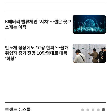
K배터리 밸류체인 '시차'…셀은 웃고
소재는 아직
반도체 성장에도 '고용 한파'…올해
취업자 증가 전망 10만명대로 대폭
'하향'
브랜드 뉴스룸