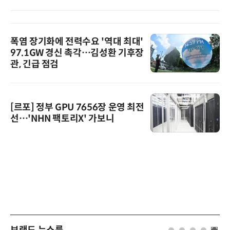
폭염 장기화에 전력수요 '역대 최대'
97.1GW 경신 촉각…김성환 기후장
관, 긴급 점검
[르포] 정부 GPU 7656장 운영 최전
선…'NHN 팩토리X' 가보니
브랜드 뉴스룸