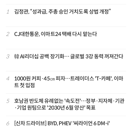
1
김정관, “성과급, 주총 승인 거치도록 상법 개정”
2
CJ대한통운, 이마트24 택배 다시 맡는다
3
韓 AI리더십 공백 장기화… 글로벌 3강 동력 꺼져간다
4
1000원 커피·45㎝ 피자…트레이더스 'T-카페', 이마
트 첫 입점
5
호남권 반도체 유례없는 '속도전'…정부·지자체·기관
·기업 원팀으로 '2030년 6월 양산' 목표
6
[신차 드라이브] BYD, PHEV '씨라이언 6 DM-i'