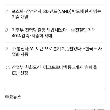
7
포스텍·삼성전자, 3D 낸드(NAND) 반도체 한계 넘는
기술 개발
8
기후부, 전력망 갈등 해법 내놨다…송전철탑 최대
40% 감축·지중화 확대
9
中 통신사, 'AI 토큰'으로 분기 2兆 벌었다…한국도 사
업화 시동
10
산업부, 한화오션·에코프로비엠 등 5개사 '슈퍼 을
(乙)' 선정
주요뉴스