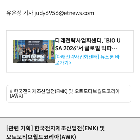
유은정 기자 judy6956@etnews.com
다래전략사업화센터, 'BIO U
SA 2026'서 글로벌 빅파마
와의 비즈니스 미팅 지원…K
[다래전략사업화센터] 뉴스룸 바
로가기>
-바이오 해외 진출 교두보 확
보
한국전자제조산업전(EMK) 및 오토모티브월드코리아
(AWK)
[관련 기획]
한국전자제조산업전(EMK) 및
오토모티브월드코리아(AWK)