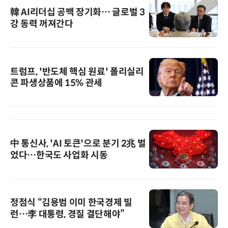
韓 AI리더십 공백 장기화… 글로벌 3
강 동력 꺼져간다
트럼프, '반도체 핵심 원료' 폴리실리
콘 파생상품에 15% 관세
中 통신사, 'AI 토큰'으로 분기 2兆 벌
었다…한국도 사업화 시동
정점식 “김용범 이미 한국경제 빌
런…李 대통령, 경질 결단해야”