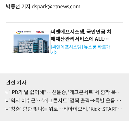
박동선 기자 dspark@etnews.com
씨앤에프시스템, 국민연금 치
매재산관리서비스에 ALL# E
RP 공급
[씨앤에프시스템] 뉴스룸 바로가
기>
관련 기사
"PD가 날 싫어해"…신윤승, '개그콘서트'서 깜짝 폭로?!
'역시 이수근'…'개그콘서트' 깜짝 출격→특별 웃음 선물
'청춘' 향한 빛나는 위로…티아이오티, 'Kick-START' 감격 데뷔