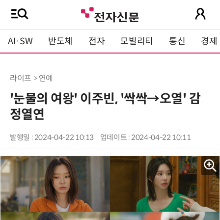
AI·SW
반도체
전자
모빌리티
통신
경제
라이프 > 연예
'눈물의 여왕' 이주빈, '싹싹→오열' 감
정열연
발행일 : 2024-04-22 10:13
업데이트 : 2024-04-22 10:11