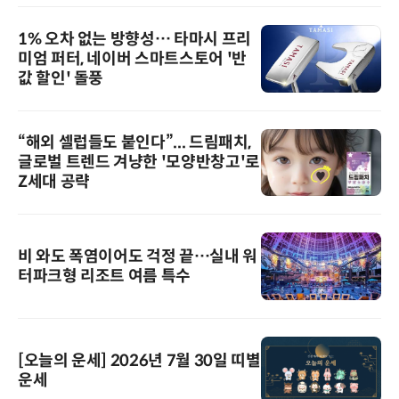
1% 오차 없는 방향성… 타마시 프리
미엄 퍼터, 네이버 스마트스토어 '반
값 할인' 돌풍
“해외 셀럽들도 붙인다”... 드림패치,
글로벌 트렌드 겨냥한 '모양반창고'로
Z세대 공략
비 와도 폭염이어도 걱정 끝…실내 워
터파크형 리조트 여름 특수
[오늘의 운세] 2026년 7월 30일 띠별
운세