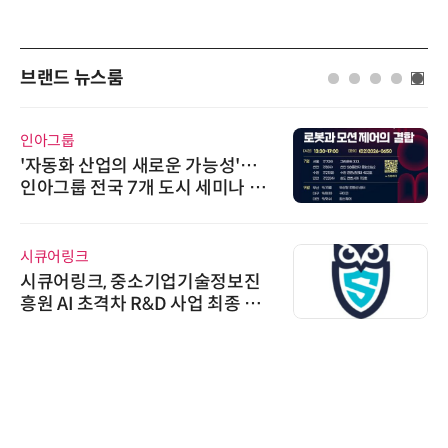
브랜드 뉴스룸
AIPD
“특허분석도 AI와 함께”…IP산업
'AX' 시대 본격화, 지식재산처 1호
AI IP데이터분석사 탄생
슈퍼솔루션
슈퍼솔루션, 2026 Next-Gen AI C
ooling Summit 성황리 성료
위고페어
위고페어, 서울AI허브 '2026 AI 전
환(AX) 지원사업' 컨소시엄 선정