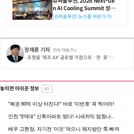
슈퍼솔루션, 2026 Next-Ge
n AI Cooling Summit 성황
리 성료
[슈퍼솔루션] 뉴스룸 바로가기>
정재훈 기자
기사 더보기
포항을 '제조 AX' 글로벌 거점으로…한·중 '피지컬 AI' 동맹 뜬다
놓치면 아쉬운 정보
AD