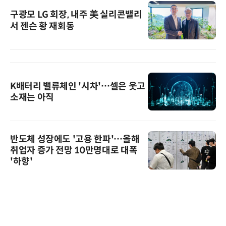
구광모 LG 회장, 내주 美 실리콘밸리
서 젠슨 황 재회동
K배터리 밸류체인 '시차'…셀은 웃고
소재는 아직
반도체 성장에도 '고용 한파'…올해
취업자 증가 전망 10만명대로 대폭
'하향'