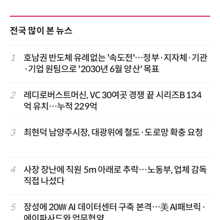
전국 많이 본 뉴스
1
호남권 반도체 유례없는 '속도전'…정부·지자체·기관
·기업 원팀으로 '2030년 6월 양산' 목표
2
레디로버스트머신, VC 30여곳 경쟁 끝 시리즈B 134
억 유치…누적 229억
3
최현덕 남양주시장, 대광위에 철도·도로망 확충 요청
4
사장 장난에 직원 5m 아래로 추락…노동부, 업체 감독
직접 나섰다
5
장성에 20㎿ AI 데이터센터 구축 본격…美 AI패브릭·
에이파사드와 업무협약