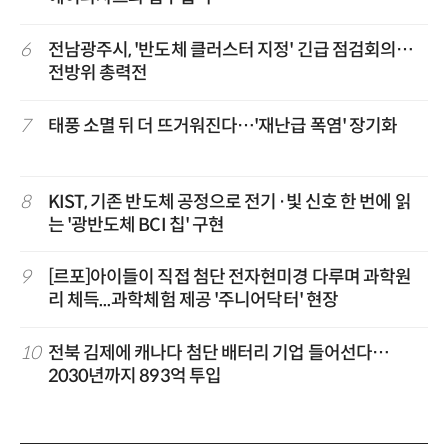
6
전남광주시, '반도체 클러스터 지정' 긴급 점검회의…
전방위 총력전
7
태풍 소멸 뒤 더 뜨거워진다…'재난급 폭염' 장기화
8
KIST, 기존 반도체 공정으로 전기·빛 신호 한 번에 읽
는 '광반도체 BCI 칩' 구현
9
[르포]아이들이 직접 첨단 전자현미경 다루며 과학원
리 체득...과학체험 제공 '주니어닥터' 현장
10
전북 김제에 캐나다 첨단 배터리 기업 들어선다…
2030년까지 893억 투입