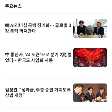
주요뉴스
韓 AI리더십 공백 장기화… 글로벌 3
강 동력 꺼져간다
中 통신사, 'AI 토큰'으로 분기 2兆 벌
었다…한국도 사업화 시동
김정관, “성과급, 주총 승인 거치도록
상법 개정”