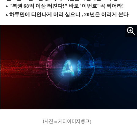
(사진＝게티이미지뱅크）