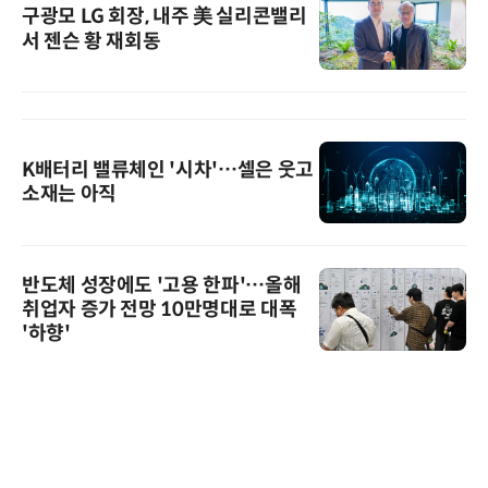
구광모 LG 회장, 내주 美 실리콘밸리
서 젠슨 황 재회동
K배터리 밸류체인 '시차'…셀은 웃고
소재는 아직
반도체 성장에도 '고용 한파'…올해
취업자 증가 전망 10만명대로 대폭
'하향'