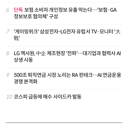
6
단독
보험 소비자 개인정보 유출 막는다…'보험·GA
정보보호 협의체' 구성
7
'게이밍위크' 삼성전자-LG전자 유럽서 TV·모니터 '大
戰'
8
LG 엑사원, 中企 제조현장 '전파'…대기업과 협력사 AI
상생 시동
9
500조 퇴직연금 시장 노리는 RA 핀테크…AI 연금운용
경쟁 본격화
10
코스피 급등에 매수 사이드카 발동