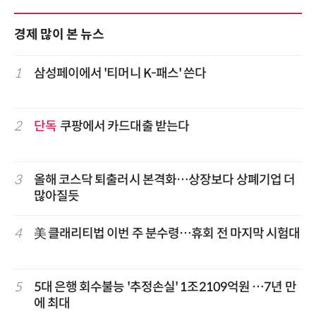
경제 많이 본 뉴스
1
삼성페이에서 '티머니 K-패스' 쓴다
2
단독
쿠팡에서 카드대출 받는다
3
올해 코스닥 퇴출러시 본격화…상장보다 상폐기업 더
많아질듯
4
美 클래리티법 이번 주 분수령…휴회 전 마지막 시험대
5
5대 은행 회수불능 '추정손실' 1조2109억원 …7년 만
에 최대