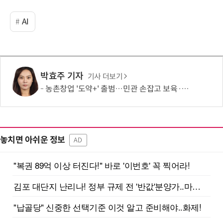
AI
박효주 기자
기사 더보기
농촌창업 '도약+' 출범…민관 손잡고 보육·판로 지원
놓치면 아쉬운 정보
AD