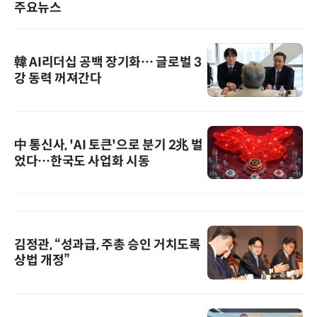
주요뉴스
韓 AI리더십 공백 장기화… 글로벌 3
강 동력 꺼져간다
中 통신사, 'AI 토큰'으로 분기 2兆 벌
었다…한국도 사업화 시동
김정관, “성과급, 주총 승인 거치도록
상법 개정”