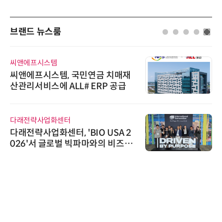
브랜드 뉴스룸
씨앤에프시스템
씨앤에프시스템, 국민연금 치매재
산관리서비스에 ALL# ERP 공급
다래전략사업화센터
다래전략사업화센터, 'BIO USA 2
026'서 글로벌 빅파마와의 비즈니
스 미팅 지원…K-바이오 해외 진출
교두보 확보