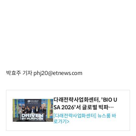
박효주 기자 phj20@etnews.com
다래전략사업화센터, 'BIO U
SA 2026'서 글로벌 빅파마
와의 비즈니스 미팅 지원…K
[다래전략사업화센터] 뉴스룸 바
로가기>
-바이오 해외 진출 교두보 확
보