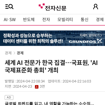
AI·SW
반도체
전자
모빌리티
통신
경제
경제
경제
세계 AI 전문가 한국 집결…국표원, 'AI
국제표준화 총회' 개최
발행일 : 2024-04-22 08:34
업데이트 : 2024-04-22 16:03
지면 :
2024-04-23
3면
글로벌 트렌드를 읽고, 내 역할을 가늠하는 소수정예 실습 워크숍 (8/28 신논현역)