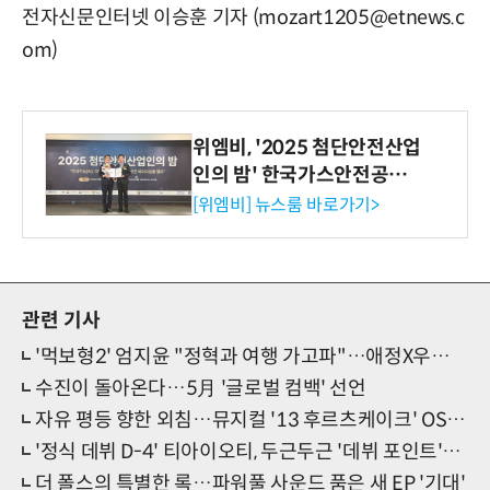
전자신문인터넷 이승훈 기자 (mozart1205@etnews.c
om)
위엠비, '2025 첨단안전산업
인의 밤' 한국가스안전공사
사장상 수상
[위엠비] 뉴스룸 바로가기>
관련 기사
'먹보형2' 엄지윤 "정혁과 여행 가고파"…애정X우정 '뿜뿜'
수진이 돌아온다…5月 '글로벌 컴백' 선언
자유 평등 향한 외침…뮤지컬 '13 후르츠케이크' OST 발매
'정식 데뷔 D-4' 티아이오티, 두근두근 '데뷔 포인트'는?
더 폴스의 특별한 록…파워풀 사운드 품은 새 EP '기대'