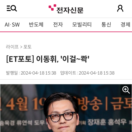
AI·SW
반도체
전자
모빌리티
통신
경제
라이프 > 포토
[ET포토] 이동휘, '이걸~콱'
발행일 : 2024-04-18 15:38
업데이트 : 2024-04-18 15:38