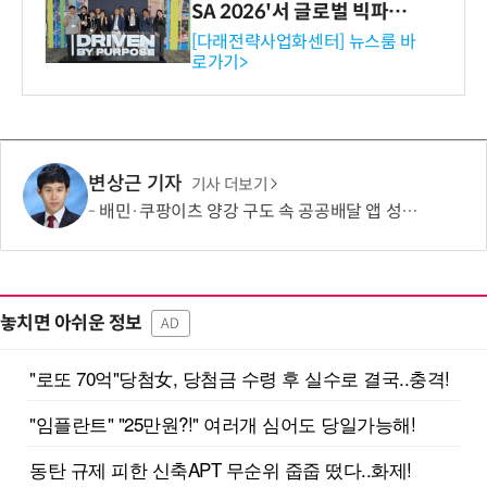
SA 2026'서 글로벌 빅파마
와의 비즈니스 미팅 지원…K
[다래전략사업화센터] 뉴스룸 바
로가기>
-바이오 해외 진출 교두보 확
보
변상근 기자
기사 더보기
배민·쿠팡이츠 양강 구도 속 공공배달 앱 성장 정체…경쟁 활성화 방안은?
놓치면 아쉬운 정보
AD