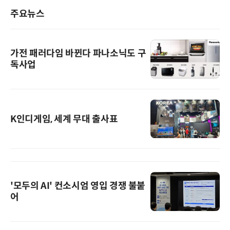
주요뉴스
가전 패러다임 바뀐다 파나소닉도 구
독사업
K인디게임, 세계 무대 출사표
'모두의 AI' 컨소시엄 영입 경쟁 불붙
어