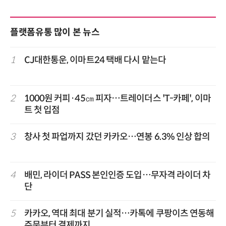
플랫폼유통 많이 본 뉴스
1
CJ대한통운, 이마트24 택배 다시 맡는다
2
1000원 커피·45㎝ 피자…트레이더스 'T-카페', 이마
트 첫 입점
3
창사 첫 파업까지 갔던 카카오…연봉 6.3% 인상 합의
4
배민, 라이더 PASS 본인인증 도입…무자격 라이더 차
단
5
카카오, 역대 최대 분기 실적…카톡에 쿠팡이츠 연동해
주문부터 결제까지