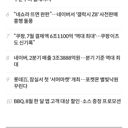
6
“네쇼라 뜨면 완판”…네이버서 '갤럭시 Z8' 사전판매
흥행 돌풍
7
“쿠팡, 7월 결제액 6조1100억 '역대 최대'…쿠팡이츠
도 신기록”
8
네이버, 2분기 매출 3조3888억원…분기 기준 역대 최
대
9
롯데百, 잠실서 첫 '서머마켓' 개최…포켓몬 별빛낙원
꾸린다
10
BBQ, 8월 한 달 앱 고객 대상 할인·소스 증정 프로모션