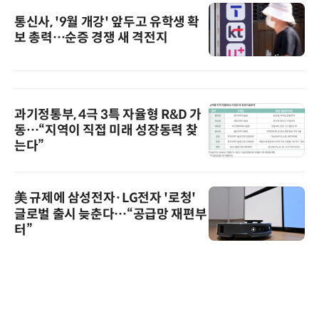
통신사, '9월 개강' 앞두고 유학생 확
보 총력…순증 경쟁 새 격전지
과기정통부, 4극 3특 자율형 R&D 가
동…“지역이 직접 미래 성장동력 찾
는다”
美 규제에 삼성전자·LG전자 '로청'
글로벌 출시 늦춘다…“공급망 재편부
터”