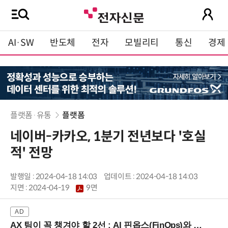
AI·SW
반도체
전자
모빌리티
통신
경제
플랫폼·유통
플랫폼
네이버-카카오, 1분기 전년보다 '호실
적' 전망
발행일 : 2024-04-18 14:03
업데이트 : 2024-04-18 14:03
지면 :
2024-04-19
9면
AX 팀이 꼭 챙겨야 할 2선 : AI 핀옵스(FinOps)와 토큰 거버넌스 (8/21 잠실역)