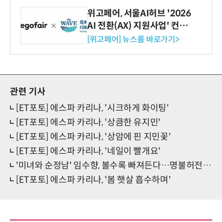
위고페어, 서울AI허브 '2026
AI 전환(AX) 지원사업' 컨소
시엄 선정
[위고페어] 뉴스룸 바로가기>
관련 기사
[ET포토] 에스파 카리나, '시크하게 화이팅'
[ET포토] 에스파 카리나, '상큼한 유지민'
[ET포토] 에스파 카리나, '상암에 핀 지민꽃'
[ET포토] 에스파 카리나, '네일이 빨개요'
'미녀와 순정남' 임수향, 볼수록 빠져든다…명불허전 존재甲
[ET포토] 에스파 카리나, '봄 햇살 흡수하며'