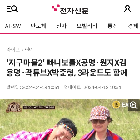
AI·SW
반도체
전자
모빌리티
통신
경제
라이프 > 연예
'지구마불2' 빠니보틀X공명·원지X김
용명·곽튜브X박준형, 3라운드도 함께
발행일 : 2024-04-18 10:51
업데이트 : 2024-04-18 10:51