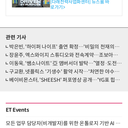
와의 비즈니스 미팅 지원…K
[다래전략사업화센터] 뉴스룸 바
로가기>
-바이오 해외 진출 교두보 확
보
관련 기사
박은빈, '하이퍼 나이프' 출연 확정…'비밀의 천재의사' 변신
장윤주, 엑스와이지 스튜디오와 전속계약…조보아와 한 식구
이동욱, '쌤소나이트' 亞 앰버서더 발탁…“열정·도전, 브랜드 부합”
구교환, 넷플릭스 '기생수' 활약 시작…'처연한 야수눈빛' 예고
베이비몬스터, 'SHEESH' 퍼포영상 공개…'YG표 힙&스웨그'
ET Events
모든 업무 담당자(비개발자)를 위한 온톨로지 기반 AI 지식체계 설계 1-day 워크숍 8월 20일 개최