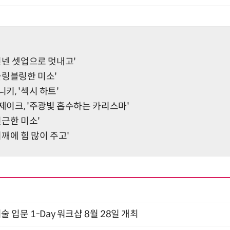
'린넨 셋업으로 멋내고'
'블링블링한 미소'
니키, '섹시 하트'
 제이크, '주광빛 흡수하는 카리스마'
'친근한 미소'
'어깨에 힘 많이 주고'
입문 1-Day 워크샵 8월 28일 개최