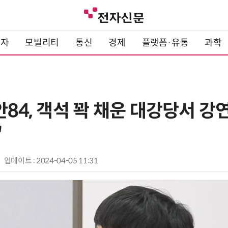
전자
모빌리티
통신
경제
플랫폼·유통
과학
안84, 객석 꽉 채운 대강당서 강
"
업데이트 : 2024-04-05 11:31