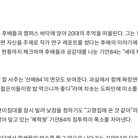
 후배들과 캠퍼스 바닥에 앉아 20대의 추억을 떠올린다. 그는
면 자신을 주제로 작가 연구 레포트를 썼다는 후배의 이야기에
 현황까지 체크하며 후배들과 공감대를 나눈 기안84는 “세대
잘 사주는 ‘선배84’의 면모도 보여준다. 과실에서 함께 짜장면을
 젊은이들이랑 밥 먹으니까 좋다”라며 치솟는 도파민에 미소를
간이침대를 잠시 빌려 낮잠을 청하기도 “고향집에 온 것 같아”
삼아 덮고 있는 ‘복학왕’ 기안84의 침투력이 폭소를 자아낸다.