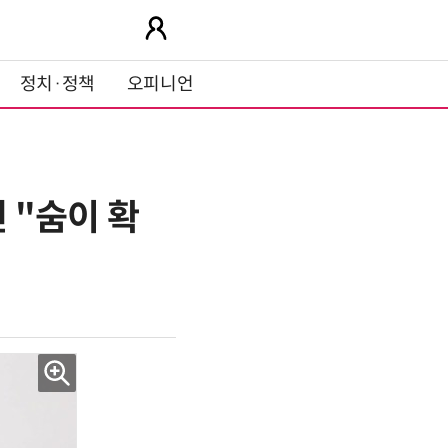
정치·정책
오피니언
연 "숨이 확