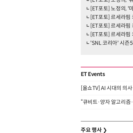
[ET포토] 노정의, 
[ET포토] 르세라핌 
[ET포토] 르세라핌
[ET포토] 르세라핌 
'SNL 코리아' 시즌
ET Events
[올쇼TV] AI 시대의 의사
“큐비트·양자 알고리즘·Qi
주요 행사
❯