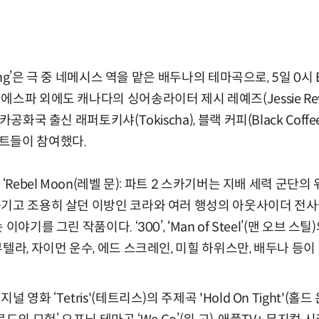
ying’은 극 중 네메시스 역을 맡은 배두나의 테마곡으로, 5일 0시
스파 외에도 캐나다의 싱어송라이터 제시 레예즈(Jessie Rey
공화국 출신 래퍼토키샤(Tokischa), 블랙 커피(Black Coffee)
트들이 참여했다.
 ‘Rebel Moon(레벨 문): 파트 2 스카기버는 지배 세력 군
숨기고 조용히 살던 이방인 코라와 여러 행성의 아웃사이더 전사
야기를 그린 작품이다. ‘300’, ‘Man of Steel’(맨 오브 
텔라, 자이먼 운수, 에드 스크레인, 미힐 하위스만, 배두나 등이
영화 ‘Tetris'(테트리스)의 주제곡 'Hold On Tight'(홀드 