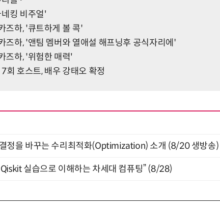
'마네킹 비주얼'
카즈하, '큐트하게 볼 콕'
 카즈하, '앤팀 멤버와 열애설 해프닝후 공식자리에'
카즈하, '위험한 매력'
5 7회 호스트, 배우 강태오 확정
결정을 바꾸는 수리최적화(Optimization) 소개 (8/20 생방송)
skit 실습으로 이해하는 차세대 컴퓨팅” (8/28)