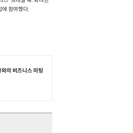
시리즈 '프래글 록: 화려한
T 작업에 참여했다.
파마와의 비즈니스 미팅