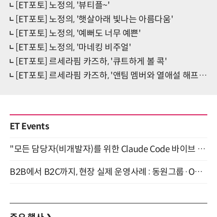
[ET포토] 노정의, '뷰티플~'
[ET포토] 노정의, '햇살아래 빛나는 아름다움'
[ET포토] 노정의, '예뻐도 너무 예쁜'
[ET포토] 노정의, '마네킹 비주얼'
[ET포토] 르세라핌 카즈하, '큐트하게 볼 콕'
[ET포토] 르세라핌 카즈하, '앤팀 멤버와 열애설 해프닝후 공식자리에'
ET Events
"모든 담당자(비개발자)를 위한 Claude Code 바이브 코딩 2-day 부트캠프" 9월 16~17일 개최
B2B에서 B2C까지, 현장 실제 운영사례 : 동원그룹·OCI·다이닝브랜즈그룹·당근 (8/27)