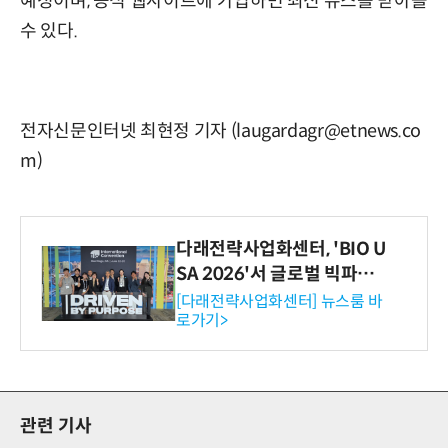
예정이며, 공식 웹사이트에 가입하면 최신 뉴스를 받아볼
수 있다.
전자신문인터넷 최현정 기자 (laugardagr@etnews.co
m)
다래전략사업화센터, 'BIO U
SA 2026'서 글로벌 빅파마
와의 비즈니스 미팅 지원…K
[다래전략사업화센터] 뉴스룸 바
로가기>
-바이오 해외 진출 교두보 확
보
관련 기사