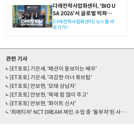
다래전략사업화센터, 'BIO U
SA 2026'서 글로벌 빅파마
와의 비즈니스 미팅 지원…K
[다래전략사업화센터] 뉴스룸 바
로가기>
-바이오 해외 진출 교두보 확
보
관련 기사
[ET포토] 기은세, '패션이 돋보이는 배우'
[ET포토] 기은세, '과감한 이너 튜브탑'
[ET포토] 안보현, '모태 상남자'
[ET포토] 안보현, '목에 힘 많이 주고'
[ET포토] 안보현, '화이트 신사'
'최애티처' NCT DREAM 재민, 수업 중 '돌부처'된 사연은?