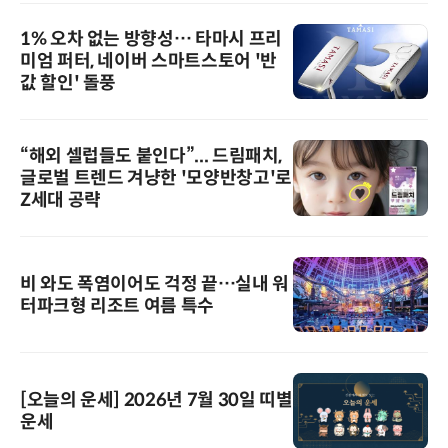
1% 오차 없는 방향성… 타마시 프리
미엄 퍼터, 네이버 스마트스토어 '반
값 할인' 돌풍
“해외 셀럽들도 붙인다”... 드림패치,
글로벌 트렌드 겨냥한 '모양반창고'로
Z세대 공략
비 와도 폭염이어도 걱정 끝…실내 워
터파크형 리조트 여름 특수
[오늘의 운세] 2026년 7월 30일 띠별
운세