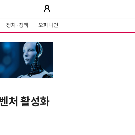
정치·정책
오피니언
셜벤처 활성화