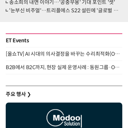
송소희의 내면 이야기…'공중무용' 기대 포인트 '셋'
'눈부신 비주얼'…트리플에스 S22 설린에 '글로벌 설렘'
ET Events
[올쇼TV] AI 시대의 의사결정을 바꾸는 수리최적화(Optimization) 소개 (8/20 생방송)
B2B에서 B2C까지, 현장 실제 운영사례 : 동원그룹·OCI·다이닝브랜즈그룹·당근 (8/27)
주요 행사
❯