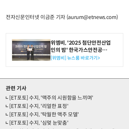
전자신문인터넷 이금준 기자 (aurum@etnews.com)
위엠비, '2025 첨단안전산업
인의 밤' 한국가스안전공사
사장상 수상
[위엠비] 뉴스룸 바로가기>
관련 기사
[ET포토] 수지, '맥주의 시원함을 느끼며'
[ET포토] 수지, '리얼한 표정'
[ET포토] 수지, '탁월한 맥주 모델'
[ET포토] 수지, '심멎 눈맞춤'