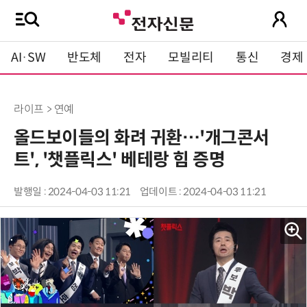
AI·SW
반도체
전자
모빌리티
통신
경제
라이프 > 연예
올드보이들의 화려 귀환…'개그콘서
트', '챗플릭스' 베테랑 힘 증명
발행일 : 2024-04-03 11:21
업데이트 : 2024-04-03 11:21