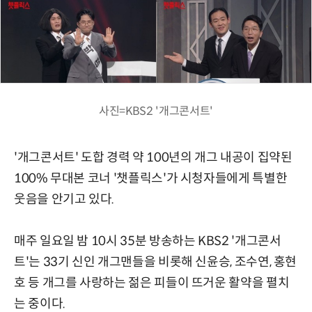
사진=KBS2 '개그콘서트'
'개그콘서트' 도합 경력 약 100년의 개그 내공이 집약된
100% 무대본 코너 '챗플릭스'가 시청자들에게 특별한
웃음을 안기고 있다.
매주 일요일 밤 10시 35분 방송하는 KBS2 '개그콘서
트'는 33기 신인 개그맨들을 비롯해 신윤승, 조수연, 홍현
호 등 개그를 사랑하는 젊은 피들이 뜨거운 활약을 펼치
는 중이다.