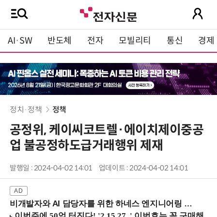
AI·SW
반도체
전자
모빌리티
통신
경제
정치·정책
정책
공정위, 케이씨코트렐·에이치제이중공
업 불공정하도급거래행위 제재
발행일 : 2024-04-02 14:01
업데이트 : 2024-04-02 14:01
비개발자와 AI 담당자를 위한 하네스 엔지니어링 입문과정 (8/20 신논현역)