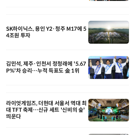
SK하이닉스, 용인 Y2·청주 M17에 5
4조원 투자
김민석, 제주·인천서 정청래에 '5.67
P%'차 승리…누적 득표도 金 1위
라이엇게임즈, 더현대 서울서 역대 최
대 TFT 축제…신규 세트 '신비의 숲'
띄운다