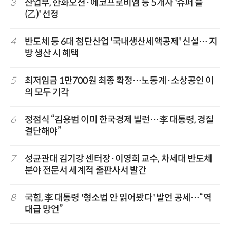
3
산업부, 한화오션·에코프로비엠 등 5개사 '슈퍼 을
(乙)' 선정
4
반도체 등 6대 첨단산업 '국내생산세액공제' 신설… 지
방 생산 시 혜택
5
최저임금 1만700원 최종 확정…노동계·소상공인 이
의 모두 기각
6
정점식 “김용범 이미 한국경제 빌런…李 대통령, 경질
결단해야”
7
성균관대 김기강 센터장·이영희 교수, 차세대 반도체
분야 전문서 세계적 출판사서 발간
8
국힘, 李 대통령 '형소법 안 읽어봤다' 발언 공세…“역
대급 망언”