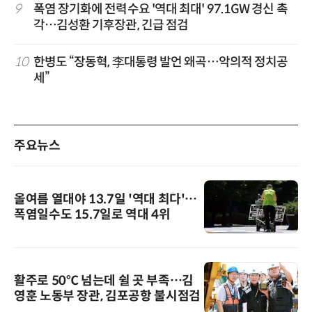
9
폭염 장기화에 전력수요 '역대 최대' 97.1GW 경신 촉
각…김성환 기후장관, 긴급 점검
10
한병도 “장동혁, 李대통령 발언 왜곡…악의적 정치공
세”
주요뉴스
올여름 열대야 13.7일 '역대 최다'…
폭염일수도 15.7일로 역대 4위
활주로 50℃ 넘는데 쉴 곳 부족…김
영훈 노동부 장관, 김포공항 불시점검