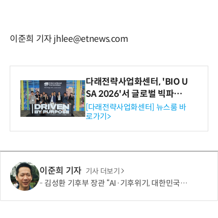
이준희 기자 jhlee@etnews.com
다래전략사업화센터, 'BIO U
SA 2026'서 글로벌 빅파마
와의 비즈니스 미팅 지원…K
[다래전략사업화센터] 뉴스룸 바
로가기>
-바이오 해외 진출 교두보 확
보
이준희 기자
기사 더보기
김성환 기후부 장관 “AI·기후위기, 대한민국이 함께 해결할 첫 국가 될 것”