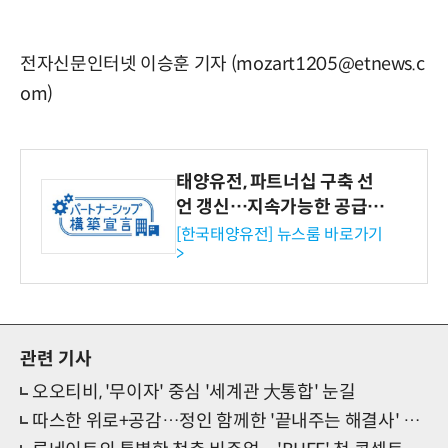
전자신문인터넷 이승훈 기자 (mozart1205@etnews.c
om)
태양유전, 파트너십 구축 선
언 갱신…지속가능한 공급망
협력 강화
[한국태양유전] 뉴스룸 바로가기
>
관련 기사
오오티비, '무이자' 중심 '세계관 大통합' 눈길
따스한 위로+공감…정인 함께한 '끝내주는 해결사' 새 OST '기대도 돼'