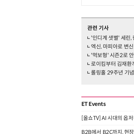
관련 기사
'인디계 샛별' 세린
엑신, 마피아로 변신?
'먹보형' 시즌2로
로이킴부터 김재환까
롤링홀 29주년 기
ET Events
[올쇼TV] AI 시대의 옵
B2B에서 B2C까지, 현