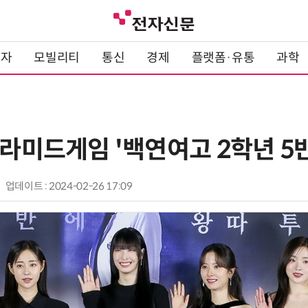
전자
모빌리티
통신
경제
플랫폼·유통
과학
피라미드게임 '백연여고 2학년 5
업데이트 : 2024-02-26 17:09