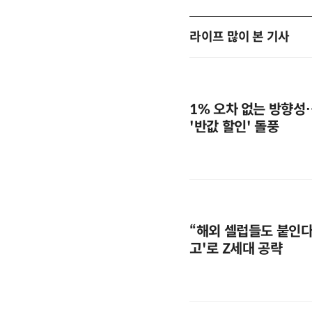
라이프 많이 본 기사
1% 오차 없는 방향성
'반값 할인' 돌풍
“해외 셀럽들도 붙인다”
고'로 Z세대 공략