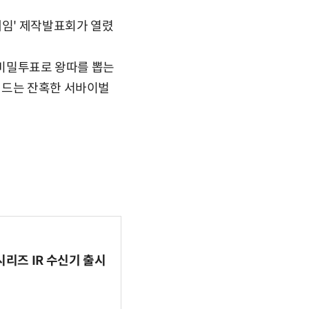
게임' 제작발표회가 열렸
번 비밀투표로 왕따를 뽑는
져드는 잔혹한 서바이벌
시리즈 IR 수신기 출시