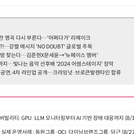
, 란 명곡 다시 부른다…'어쩌다가' 리메이크
!…강렬 메시지 'NO DOUBT' 글로벌 주목
 안방 찾는다…김준현X문세윤→'뉴페이스 멤버'
지…빛나는 음악 선후배 '2024 어썸스테이지' 장악
념공연, 4차 라인업 공개…크라잉넛·브로큰발렌타인 합류
저버빌리티: GPU·LLM 모니터링부터 AI 기반 장애 대응까지 (8/
장 실제 운영사례 : 동원그룹·OCI·다이닝브랜즈그룹·당근 (8/27