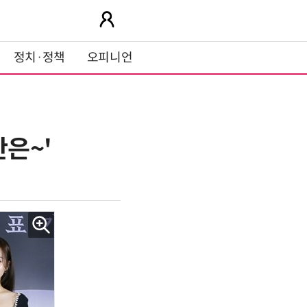
정치·정책
오피니언
반은~'