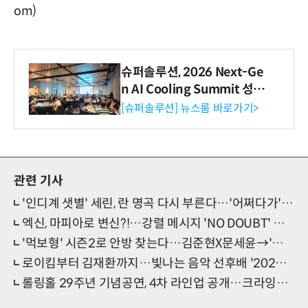
om)
슈퍼솔루션, 2026 Next-Ge
n AI Cooling Summit 성황
리 성료
[슈퍼솔루션] 뉴스룸 바로가기>
관련 기사
'인디계 샛별' 세린, 란 명곡 다시 부른다…'어쩌다가' 리메이크
엑신, 마피아로 변신?!…강렬 메시지 'NO DOUBT' 글로벌 주목
'먹보형' 시즌2로 안방 찾는다…김준현X문세윤→'뉴페이스 멤버'
로이킴부터 김재환까지…빛나는 음악 선후배 '2024 어썸스테이지' 장악
롤링홀 29주년 기념공연, 4차 라인업 공개…크라잉넛·브로큰발렌타인 합류