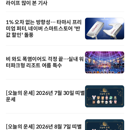
라이프 많이 본 기사
1% 오차 없는 방향성… 타마시 프리
미엄 퍼터, 네이버 스마트스토어 '반
값 할인' 돌풍
비 와도 폭염이어도 걱정 끝…실내 워
터파크형 리조트 여름 특수
[오늘의 운세] 2026년 7월 30일 띠별
운세
[오늘의 운세] 2026년 8월 7일 띠별