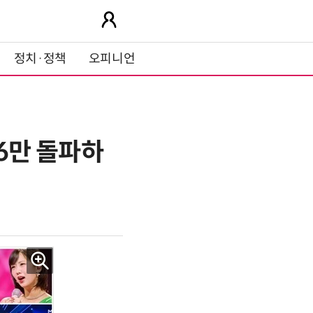
정치·정책
오피니언
26만 돌파하