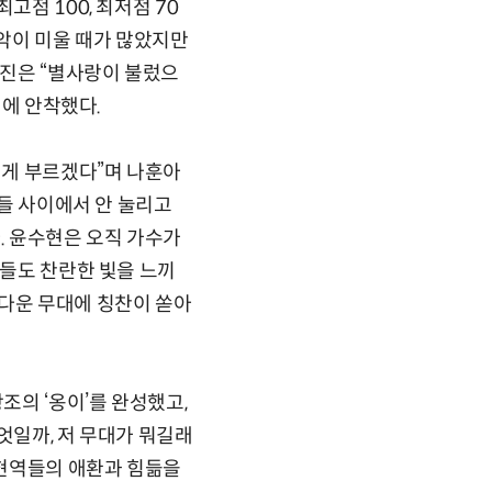
고점 100, 최저점 70
음악이 미울 때가 많았지만
남진은 “별사랑이 불렀으
권에 안착했다.
되게 부르겠다”며 나훈아
니들 사이에서 안 눌리고
다. 윤수현은 오직 가수가
분들도 찬란한 빛을 느끼
신 다운 무대에 칭찬이 쏟아
조의 ‘옹이’를 완성했고,
엇일까, 저 무대가 뭐길래
 현역들의 애환과 힘듦을