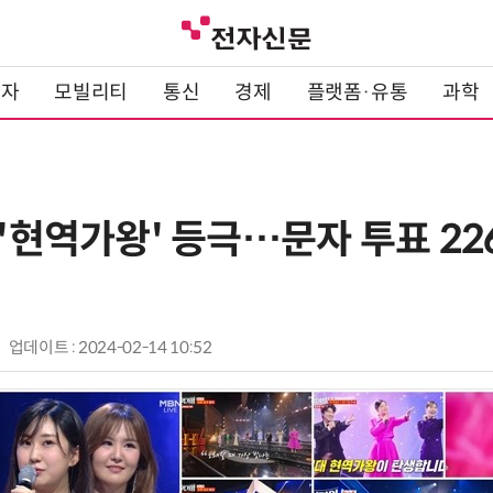
전자
모빌리티
통신
경제
플랫폼·유통
과학
 '현역가왕' 등극…문자 투표 2
업데이트 : 2024-02-14 10:52