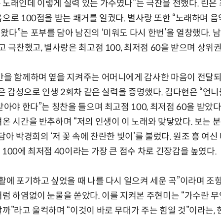
노래인데 이렇게 실력 있는 가수였나”는 극찬을 전했다. 린은 최
음으로 100점을 받는 쾌거를 일궜다. 별사랑 또한 “노래하며 
왔다”는 포부를 담아 남진의 ‘미워도 다시 한번’을 열창했다. 
고 극찬했고, 별사랑은 최고점 100, 최저점 60을 받으며 상위
시간을 함께하며 옆을 지켜주는 어머니에게 감사한 마음이 전달
 깊은 감성으로 인생 2회차 같은 실력을 증명했다. 김다현은 “언
받아야 한다”는 칭찬을 들으며 최고점 100, 최저점 60을 받았
려온 시간을 반추하며 “저의 인생이 이 노래와 맞닿았다. 보는 
담아 박경희의 ‘저 꽃 속에 찬란한 빛이’를 불렀다. 원조 흥 여
100에 최저점 40이라는 가장 큰 점수 차로 긴장감을 높였다.
생활에 포기하고 싶었을 때 나를 다시 일으켜 세운 곡”이라며 조항
처럼 하염없이 눈물을 쏟았다. 이를 지켜본 주현미는 “가수란 무
할까”라고 울컥하며 “이것이 바로 무대가 주는 힘일 것”이라는,