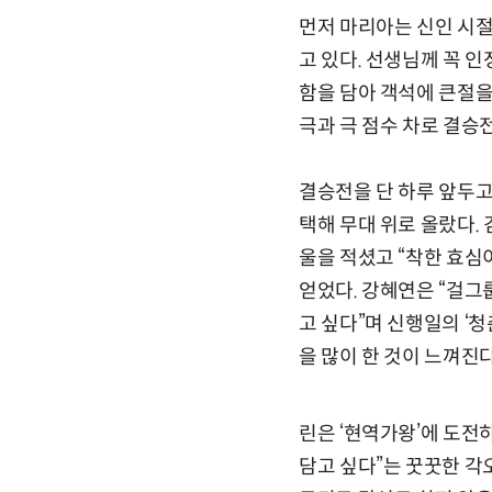
먼저 마리아는 신인 시절
고 있다. 선생님께 꼭 인
함을 담아 객석에 큰절을
극과 극 점수 차로 결승
결승전을 단 하루 앞두고
택해 무대 위로 올랐다.
울을 적셨고 “착한 효심
얻었다. 강혜연은 “걸그
고 싶다”며 신행일의 ‘
을 많이 한 것이 느껴진다
린은 ‘현역가왕’에 도전
담고 싶다”는 꿋꿋한 각