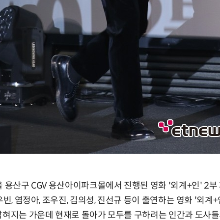
울 용산구 CGV 용산아이파크몰에서 진행된 영화 '외계+인' 2
우빈, 염정아, 조우진, 김의성, 진선규 등이 출연하는 영화 '외계+
 밝혀지는 가운데 현재로 돌아가 모두를 구하려는 인간과 도사들