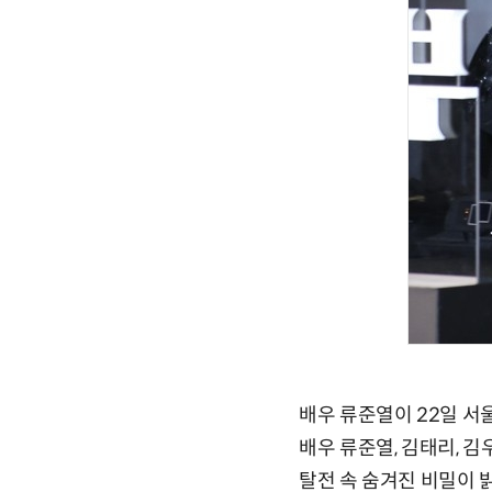
배우 류준열이 22일 서
배우 류준열, 김태리, 김
탈전 속 숨겨진 비밀이