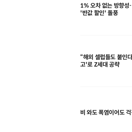
1% 오차 없는 방향성
'반값 할인' 돌풍
“해외 셀럽들도 붙인다”
고'로 Z세대 공략
비 와도 폭염이어도 걱