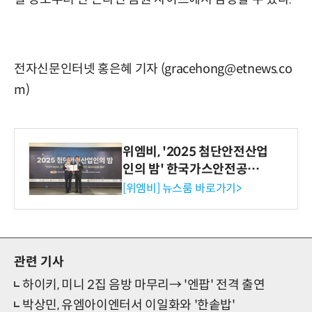
전자신문인터넷 홍은혜 기자 (gracehong@etnews.co
m)
위엠비, '2025 첨단안전산업
인의 밤' 한국가스안전공사
사장상 수상
[위엠비] 뉴스룸 바로가기>
관련 기사
하이키, 미니 2집 음방 마무리→ '엔팝' 전격 출연
박상민, 유엠아이엔터서 이일화와 '한솥밥'