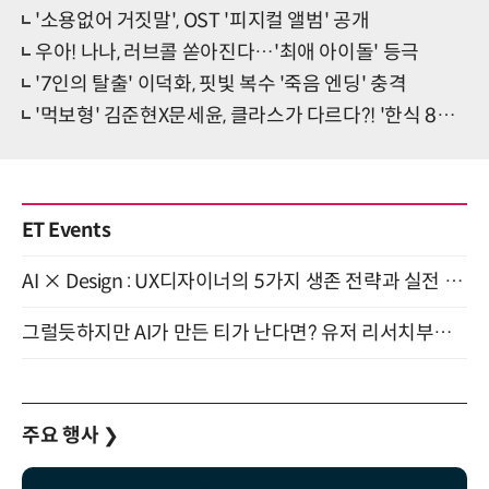
'소용없어 거짓말', OST '피지컬 앨범' 공개
우아! 나나, 러브콜 쏟아진다…'최애 아이돌' 등극
'7인의 탈출' 이덕화, 핏빛 복수 '죽음 엔딩' 충격
'먹보형' 김준현X문세윤, 클라스가 다르다?! '한식 8메뉴→야시장 行'
ET Events
AI × Design : UX디자이너의 5가지 생존 전략과 실전 대응 8월 28일 개최
그럴듯하지만 AI가 만든 티가 난다면? 유저 리서치부터 배포까지! (9/15)
주요 행사
❯