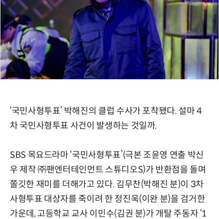
‘국민사형투표’ 박해진의 클럽 수사가 포착됐다. 설마 4
차 국민사형투표 사건이 발생하는 것일까.
SBS 목요드라마 ‘국민사형투표’(극본 조윤영 연출 박신
우 제작 ㈜팬엔터테인먼트 스튜디오S)가 반환점을 돌며
쫄깃한 재미를 더해가고 있다. 김무찬(박해진 분)이 3차
사형투표 대상자를 죽이려 한 정진욱(이완 분)을 검거한
가운데, 고등학교 교사 이민수(김권 분)가 개탈 주동자 ‘1