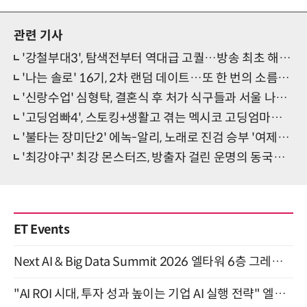
관련 기사
'강철부대3', 탐색전부터 역대급 고퀄…방송 최초 해상 실탄사격
'나는 솔로' 16기, 2차 랜덤 데이트…또 한 번의 소름반전 예고
'신랑수업' 심형탁, 결혼식 후 처가 식구들과 서울 나들이
'고딩엄빠4', 스토킹+생활고 겪는 멕시코 고딩엄마에 MC들 장외 설전
'불타는 장미단2' 에녹-알리, 노래로 진검 승부 '여제와 남신'
'최강야구' 최강 몬스터즈, 방출자 걸린 운명의 동국대 2차전 돌입
ET Events
Next AI & Big Data Summit 2026 엘타워 6층 그레이스홀 개최 (9/18)
"AI ROI 시대, 투자 성과 높이는 기업 AI 실행 전략" 엘타워 6층 (9월 18일)