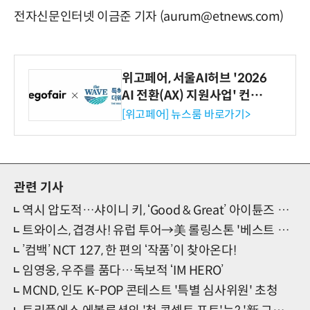
전자신문인터넷 이금준 기자 (aurum@etnews.com)
위고페어, 서울AI허브 '2026
AI 전환(AX) 지원사업' 컨소
시엄 선정
[위고페어] 뉴스룸 바로가기>
관련 기사
역시 압도적…샤이니 키, ‘Good & Great’ 아이튠즈 세계 34개 지역 ‘1위’
트와이스, 겹경사! 유럽 투어→美 롤링스톤 '베스트 앨범' 선정
’컴백’ NCT 127, 한 편의 ‘작품’이 찾아온다!
임영웅, 우주를 품다…독보적 ‘IM HERO’
MCND, 인도 K-POP 콘테스트 '특별 심사위원' 초청