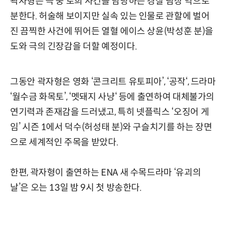
곽자형은 극 중 로희 사건을 담당하는 경찰 팀장 역으로
분한다. 허술해 보이지만 실속 있는 인물로 관할에 벌어
진 끔찍한 사건에 뛰어든 열혈 에이스 상윤(박성훈 분)을
도와 극의 긴장감을 더할 예정이다.
그동안 곽자형은 영화 ‘콘크리트 유토피아’, ‘공작‘, 드라마
‘월수금 화목토’, ‘멧돼지 사냥‘ 등에 출연하여 대체불가의
연기력과 존재감을 드러냈고, 특히 넷플릭스 ‘오징어 게
임’ 시즌 1에서 덕수(허성태 분)와 구슬치기를 하는 장면
으로 세계적인 주목을 받았다.
한편, 곽자형이 출연하는 ENA 새 수목드라마 ‘유괴의
날’은 오는 13일 밤 9시 첫 방송한다.