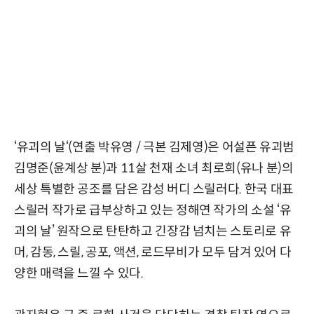
‘유괴의 날‘(연출 박유영 / 극본 김제영)은 어설픈 유괴범
김명준(윤계상 분)과 11살 천재 소녀 최로희(유나 분)의
세상 특별한 공조를 담은 감성 버디 스릴러다. 한국 대표
스릴러 작가로 급부상하고 있는 정해연 작가의 소설 ‘유
괴의 날’ 원작으로 탄탄하고 긴장감 넘치는 스토리로 유
머, 감동, 스릴, 공포, 액션, 로드무비가 모두 담겨 있어 다
양한 매력을 느낄 수 있다.