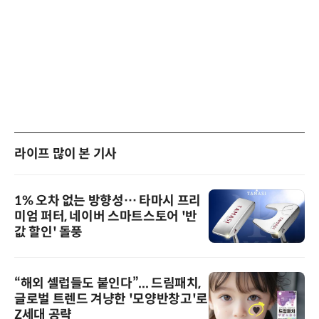
라이프 많이 본 기사
1% 오차 없는 방향성… 타마시 프리
미엄 퍼터, 네이버 스마트스토어 '반
값 할인' 돌풍
“해외 셀럽들도 붙인다”... 드림패치,
글로벌 트렌드 겨냥한 '모양반창고'로
Z세대 공략