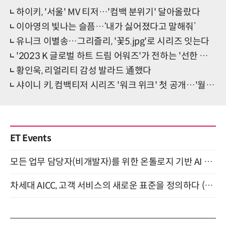
하이키, '서울' MV 티저…'컴백 분위기' 달아올랐다
이아영의 빛나는 슬픔…‘내가 싫어졌다고 말해줘’
유니크 이별송…그리즐리, '꽃5.jpg'로 시리즈 잇는다
'2023 K 글로벌 하트 드림 어워즈'가 전하는 '선한 영향력'
황인욱, 리얼리티 감성 발라드 通했다
샤이니 키, 컴백티저 시리즈 '워크 위크' 첫 공개…'월요팅 인턴 키'
ET Events
모든 업무 담당자(비개발자)를 위한 온톨로지 기반 AI 지식체계 설계 1-day 워크숍 8월 20일 개최
차세대 AICC, 고객 서비스의 새로운 표준을 정의하다 (9/9)