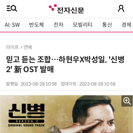
AI·SW
반도체
전자
모빌리티
통신
경제
라이프 > 연예
믿고 듣는 조합…하현우X박성일, '신병
2' 新 OST 발매
발행일 : 2023-08-28 10:58
업데이트 : 2023-08-28 10:58