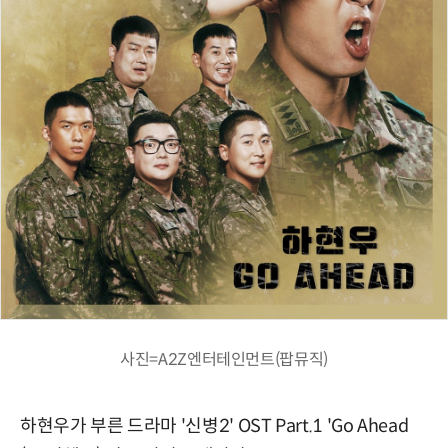
사진=A2Z엔터테인먼트(팝뮤직)
하현우가 부른 드라마 '신병2' OST Part.1 'Go Ahead