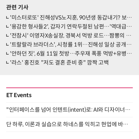
관련 기사
'미스터로또' 진해성VS노지훈, 90년생 동갑내기? 보고도 안 믿기는 친구 사이
'용감한 형사들2', 갑자기 연락두절된 남편…'역대급 범인'
'전참시' 이영자X송실장, 경북서 먹방 로드…짬뽕의 신(神) 만나 눈물
'트랄랄라 브라더스', 시청률 1위…진해성 일상 공개→몸개그 '꿀잼'
'안하던 짓', 6월 11일 첫방…주우재 폭풍 먹방+유병재 양치질 티저 공개
'라스' 홍진호 "저도 결혼 준비 중" 깜짝 고백
ET Events
"인터페이스를 넘어 인텐트(intent)로: AI와 디자이너가 함께 만드는 공존의 UX" 강남역 (9/2)
단 하루, 이론과 실습으로 하네스를 익히고 현업에 바로 쓰는 핸즈온 워크숍 (8/20)