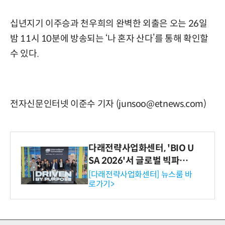
십년지기 이주승과 천우희의 완벽한 외출은 오는 26일
밤 11시 10분에 방송되는 ‘나 혼자 산다’를 통해 확인할
수 있다.
전자신문인터넷 이준수 기자 (junsoo@etnews.com)
다래전략사업화센터, 'BIO U
SA 2026'서 글로벌 빅파마
와의 비즈니스 미팅 지원…K
[다래전략사업화센터] 뉴스룸 바
로가기>
-바이오 해외 진출 교두보 확
보