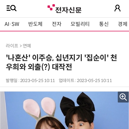
AI·SW
반도체
전자
모빌리티
통신
경제
라이프 > 연예
'나혼산' 이주승, 십년지기 '집순이' 천
우희와 외출(?) 대작전
발행일 : 2023-05-25 10:11
업데이트 : 2023-05-25 10:11