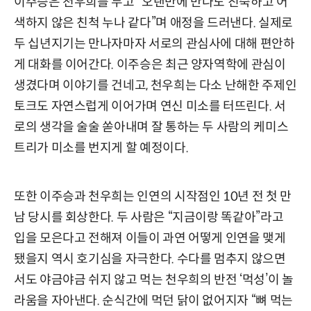
이주승은 천우희를 두고 “오랜만에 만나도 친숙하고 어
색하지 않은 친척 누나 같다”며 애정을 드러낸다. 실제로
두 십년지기는 만나자마자 서로의 관심사에 대해 편안하
게 대화를 이어간다. 이주승은 최근 양자역학에 관심이
생겼다며 이야기를 건네고, 천우희는 다소 난해한 주제인
토크도 자연스럽게 이어가며 연신 미소를 터뜨린다. 서
로의 생각을 술술 쏟아내며 잘 통하는 두 사람의 케미스
트리가 미소를 번지게 할 예정이다.
또한 이주승과 천우희는 인연의 시작점인 10년 전 첫 만
남 당시를 회상한다. 두 사람은 “지금이랑 똑같아”라고
입을 모은다고 전해져 이들이 과연 어떻게 인연을 맺게
됐을지 역시 호기심을 자극한다. 수다를 멈추지 않으면
서도 야금야금 쉬지 않고 먹는 천우희의 반전 ‘먹성’이 놀
라움을 자아낸다. 순식간에 먹던 닭이 없어지자 “뼈 먹는