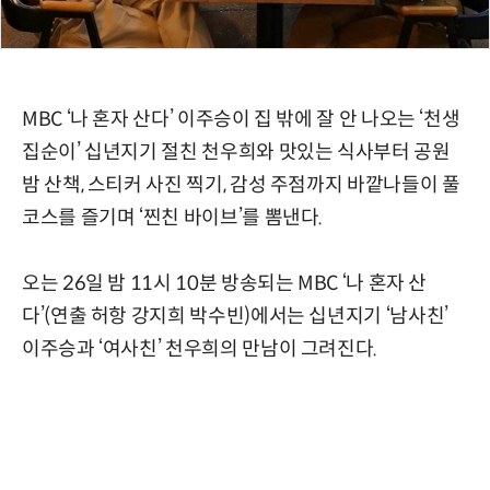
MBC ‘나 혼자 산다’ 이주승이 집 밖에 잘 안 나오는 ‘천생
집순이’ 십년지기 절친 천우희와 맛있는 식사부터 공원
밤 산책, 스티커 사진 찍기, 감성 주점까지 바깥나들이 풀
코스를 즐기며 ‘찐친 바이브’를 뽐낸다.
오는 26일 밤 11시 10분 방송되는 MBC ‘나 혼자 산
다’(연출 허항 강지희 박수빈)에서는 십년지기 ‘남사친’
이주승과 ‘여사친’ 천우희의 만남이 그려진다.