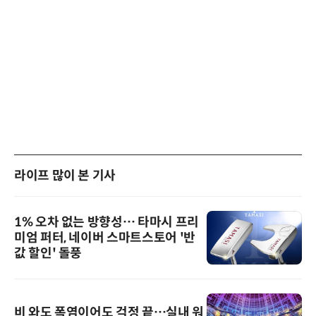
라이프 많이 본 기사
1% 오차 없는 방향성… 타마시 프리
미엄 퍼터, 네이버 스마트스토어 '반
값 할인' 돌풍
비 와도 폭염이어도 걱정 끝…실내 워