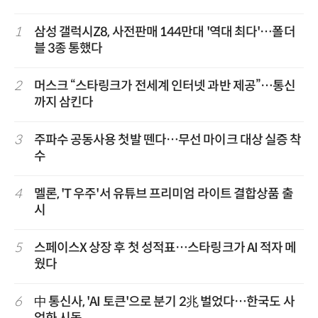
1
삼성 갤럭시Z8, 사전판매 144만대 '역대 최다'…폴더
블 3종 통했다
2
머스크 “스타링크가 전세계 인터넷 과반 제공”…통신
까지 삼킨다
3
주파수 공동사용 첫발 뗀다…무선 마이크 대상 실증 착
수
4
멜론, 'T 우주'서 유튜브 프리미엄 라이트 결합상품 출
시
5
스페이스X 상장 후 첫 성적표…스타링크가 AI 적자 메
웠다
6
中 통신사, 'AI 토큰'으로 분기 2兆 벌었다…한국도 사
업화 시동