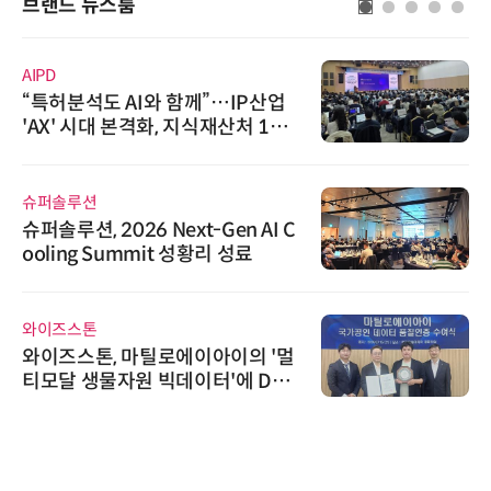
브랜드 뉴스룸
AIPD
“특허분석도 AI와 함께”…IP산업
'AX' 시대 본격화, 지식재산처 1호
AI IP데이터분석사 탄생
슈퍼솔루션
슈퍼솔루션, 2026 Next-Gen AI C
ooling Summit 성황리 성료
와이즈스톤
와이즈스톤, 마틸로에이아이의 '멀
티모달 생물자원 빅데이터'에 DQ
인증 최고 등급 수여