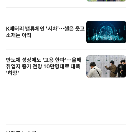
K배터리 밸류체인 '시차'…셀은 웃고
소재는 아직
반도체 성장에도 '고용 한파'…올해
취업자 증가 전망 10만명대로 대폭
'하향'