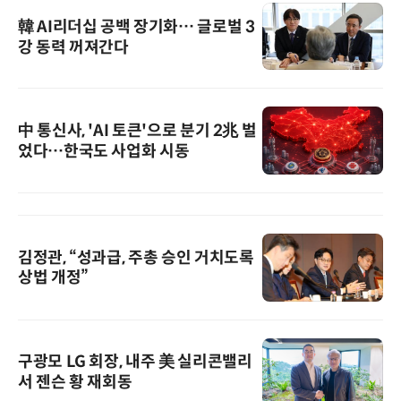
韓 AI리더십 공백 장기화… 글로벌 3
강 동력 꺼져간다
中 통신사, 'AI 토큰'으로 분기 2兆 벌
었다…한국도 사업화 시동
김정관, “성과급, 주총 승인 거치도록
상법 개정”
구광모 LG 회장, 내주 美 실리콘밸리
서 젠슨 황 재회동