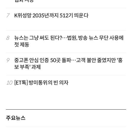
7
K위성망 2035년까지 512기 띄운다
8
뉴스는 그냥 써도 된다?…법원, 방송 뉴스 무단 사용에
첫 제동
9
중고폰 안심 인증 50곳 돌파…고객 불안 줄였지만 '홍
보 부족' 과제
10
[ET톡] 방미통위의 빈 의자
주요뉴스