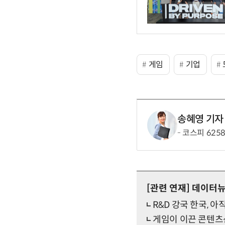
게임
기업
송혜영 기자
코스피 625
[관련 연재]
데이터
R&D 강국 한국, 아
게임이 이끈 콘텐츠산