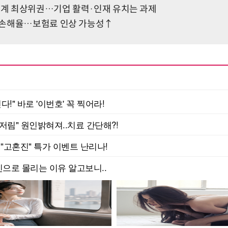
 세계 최상위권…기업 활력·인재 유치는 과제
 손해율…보험료 인상 가능성↑